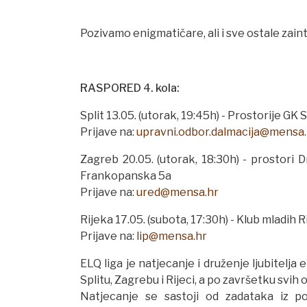
Pozivamo enigmatičare, ali i sve ostale zain
RASPORED 4. kola:
Split 13.05. (utorak, 19:45h) - Prostorije GK
Prijave na:
upravni.odbor.dalmacija@mensa.
Zagreb 20.05. (utorak, 18:30h) - prostori 
Frankopanska 5a
Prijave na:
ured@mensa.hr
Rijeka 17.05. (subota, 17:30h) - Klub mladih 
Prijave na:
li
p@
mensa.hr
ELQ liga je natjecanje i druženje ljubitelja
Splitu, Zagrebu i Rijeci, a po završetku svih 
Natjecanje se sastoji od zadataka iz po