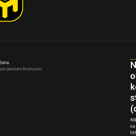
N
žana.
om javnom licencom.
o
k
s
(
Kl
na
htt