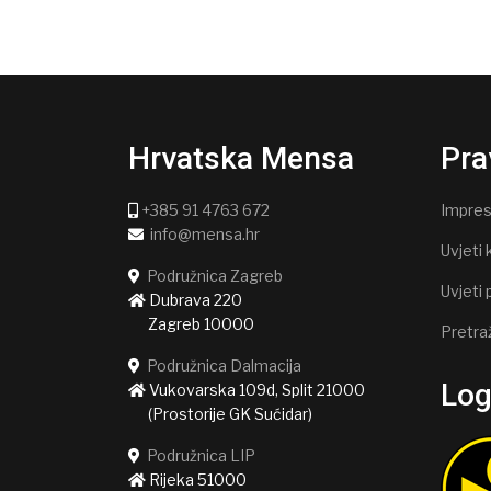
Hrvatska Mensa
Pra
+385 91 4763 672
Impre
info@mensa.hr
Uvjeti 
Podružnica Zagreb
Uvjeti 
Dubrava 220
Zagreb 10000
Pretra
Podružnica Dalmacija
Lo
Vukovarska 109d, Split 21000
(Prostorije GK Sućidar)
Podružnica LIP
Rijeka 51000