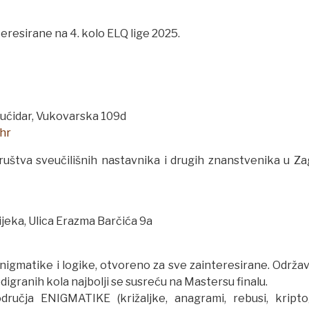
teresirane na 4. kolo ELQ lige 2025.
 Sućidar, Vukovarska 109d
hr
Društva sveučilišnih nastavnika i drugih znanstvenika u Za
Rijeka, Ulica Erazma Barčića 9a
 enigmatike i logike, otvoreno za sve zainteresirane. Održa
odigranih kola najbolji se susreću na Mastersu finalu.
dručja ENIGMATIKE (križaljke, anagrami, rebusi, kripto