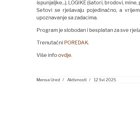
ispunjaljke...), LOGIKE (šatori, brodovi, mine
Setovi se rješavaju pojedinačno, a vrije
upoznavanje sa zadacima.
Program je slobodan i besplatan za sve rješ
Trenutačni
POREDAK
.
Više info
ovdje
.
Mensa Ured
Aktivnosti
12 Svi 2025