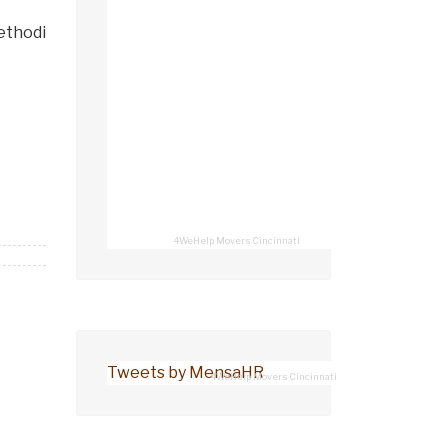
ethodi
4WeHelp Movers Cincinnati
Tweets by MensaHR
4WeHelp Movers Cincinnati