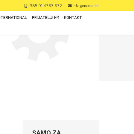
+385 91 4763 672
info@mensa.hr
NTERNATIONAL
PRIJATELJI HM
KONTAKT
SAMO ZA