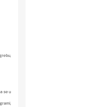
grebu,
va se u
grami,