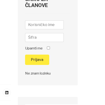
ČLANOVE
Upamti me
Prijava
Ne znam lozinku