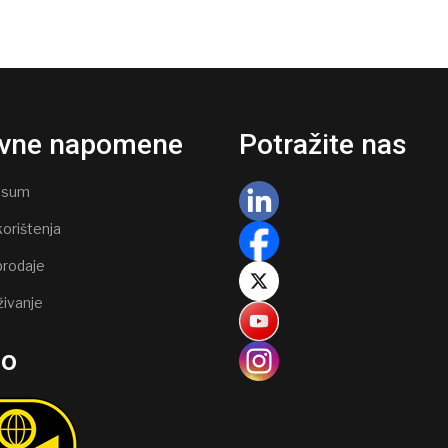
vne napomene
Potražite nas
ssum
korištenja
prodaje
živanje
go