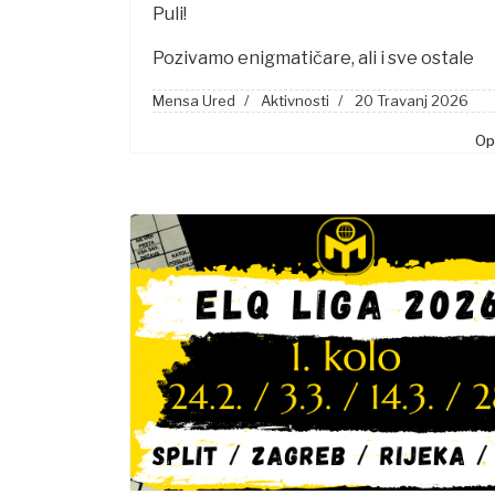
Puli!
Pozivamo enigmatičare, ali i sve ostale
Mensa Ured
Aktivnosti
20 Travanj 2026
Opš