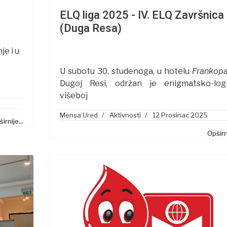
ELQ liga 2025 - IV. ELQ Završnica
(Duga Resa)
je i u
U subotu 30. studenoga, u hotelu
Frankop
Dugoj Resi, održan je enigmatsko-logi
višeboj
Mensa Ured
Aktivnosti
12 Prosinac 2025
irnije...
Opširni