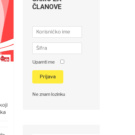
ČLANOVE
Upamti me
Prijava
Ne znam lozinku
koji
ska
je...