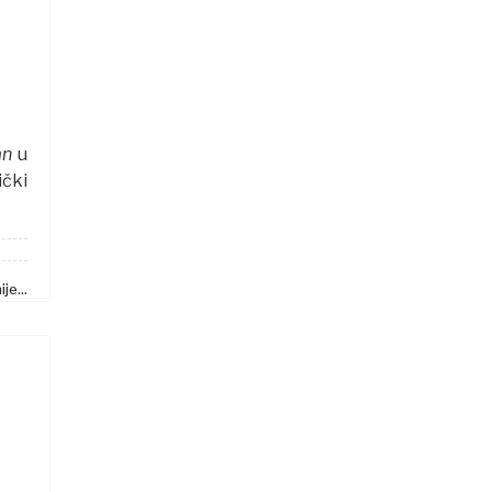
an
u
čki
je...