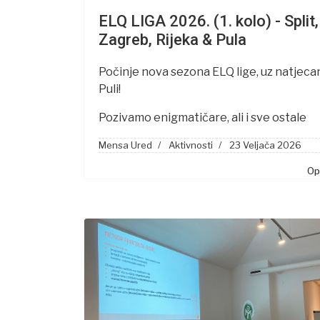
ELQ LIGA 2026. (1. kolo) - Split,
Zagreb, Rijeka & Pula
Počinje nova sezona ELQ lige, uz natjecan
Puli!
Pozivamo enigmatičare, ali i sve ostale
Mensa Ured
Aktivnosti
23 Veljača 2026
Opš