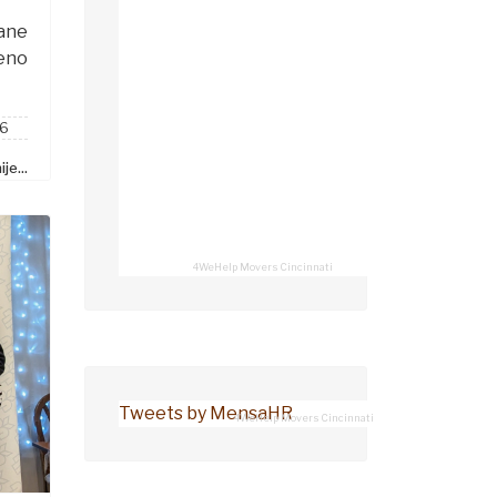
ane
jeno
26
je...
4WeHelp Movers Cincinnati
Tweets by MensaHR
4WeHelp Movers Cincinnati