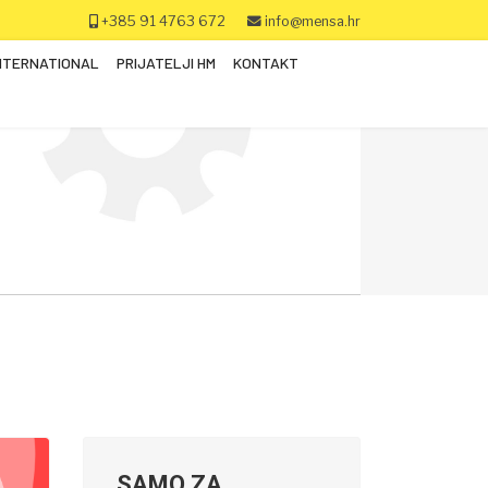
+385 91 4763 672
info@mensa.hr
NTERNATIONAL
PRIJATELJI HM
KONTAKT
SAMO ZA