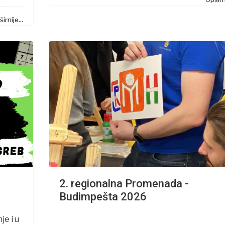
irnije...
2. regionalna Promenada -
Budimpešta 2026
je i u