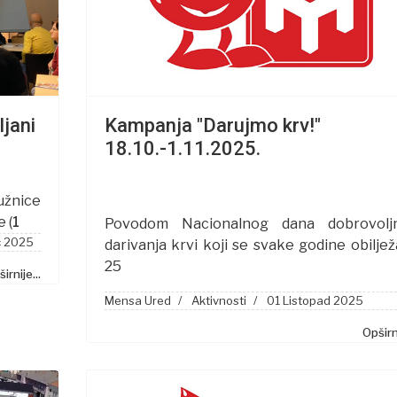
jani
Kampanja "Darujmo krv!"
18.10.-1.11.2025.
užnice
 (
1
Povodom Nacionalnog dana dobrovolj
c 2025
darivanja krvi koji se svake godine obilje
25
irnije...
Mensa Ured
Aktivnosti
01 Listopad 2025
Opširni