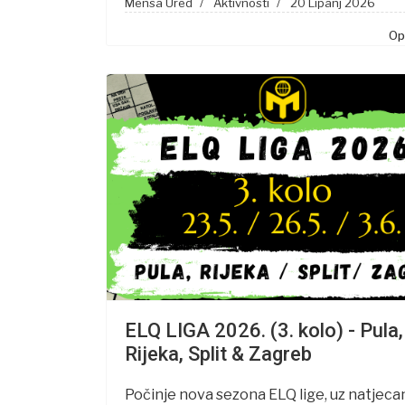
Mensa Ured
Aktivnosti
20 Lipanj 2026
Opš
ELQ LIGA 2026. (3. kolo) - Pula,
Rijeka, Split & Zagreb
Počinje nova sezona ELQ lige, uz natjecan