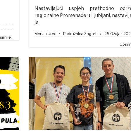
Nastavljajući uspjeh prethodno održ
regionalne Promenade u Ljubljani, nastavl
je
Mensa Ured
Podružnica Zagreb
25 Ožujak 20
irnije...
Opširni