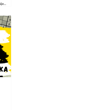
je...