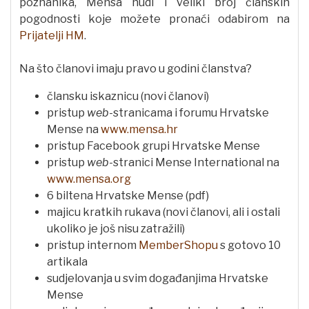
poznanika, Mensa nudi i veliki broj članskih
pogodnosti koje možete pronaći odabirom na
Prijatelji HM
.
Na što članovi imaju pravo u godini članstva?
člansku iskaznicu (novi članovi)
pristup
web
-stranicama i forumu Hrvatske
Mense na
www.mensa.hr
pristup Facebook grupi Hrvatske Mense
pristup
web
-stranici Mense International na
www.mensa.org
6 biltena Hrvatske Mense (pdf)
majicu kratkih rukava (novi članovi, ali i ostali
ukoliko je još nisu zatražili)
pristup internom
MemberShopu
s gotovo 10
artikala
sudjelovanja u svim događanjima Hrvatske
Mense