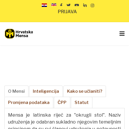
PRIJAVA
O Mensi
Inteligencija
Kako se učlaniti?
Promjena podataka
ČPP
Statut
Mensa je latinska riječ za "okrugli stol". Naziv
udruženja je odabran sukladno njegovim temeljnim
principom da su svi članovi udruženja u potpunosti