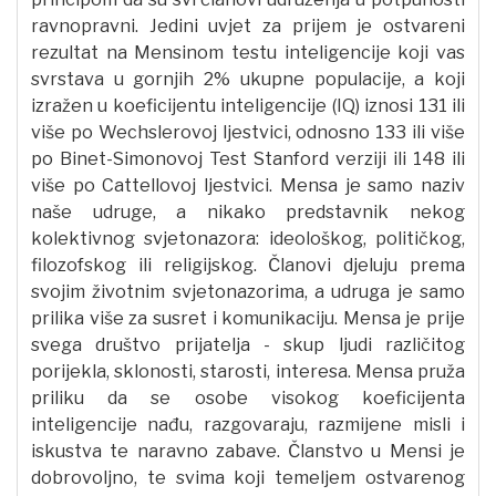
ravnopravni. Jedini uvjet za prijem je ostvareni
rezultat na Mensinom testu inteligencije koji vas
svrstava u gornjih 2% ukupne populacije, a koji
izražen u koeficijentu inteligencije (IQ) iznosi 131 ili
više po Wechslerovoj ljestvici, odnosno 133 ili više
po Binet-Simonovoj Test Stanford verziji ili 148 ili
više po Cattellovoj ljestvici. Mensa je samo naziv
naše udruge, a nikako predstavnik nekog
kolektivnog svjetonazora: ideološkog, političkog,
filozofskog ili religijskog. Članovi djeluju prema
svojim životnim svjetonazorima, a udruga je samo
prilika više za susret i komunikaciju. Mensa je prije
svega društvo prijatelja - skup ljudi različitog
porijekla, sklonosti, starosti, interesa. Mensa pruža
priliku da se osobe visokog koeficijenta
inteligencije nađu, razgovaraju, razmijene misli i
iskustva te naravno zabave. Članstvo u Mensi je
dobrovoljno, te svima koji temeljem ostvarenog