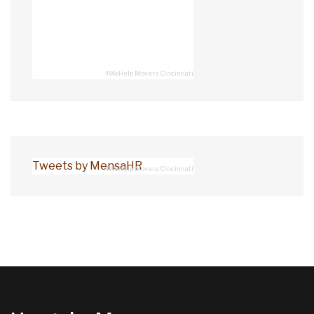
4WeHelp Movers Cincinnati
Tweets by MensaHR
4WeHelp Movers Cincinnati