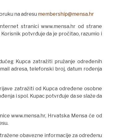
poruku na adresu
membership@mensa.hr
Internet stranici www.mensa.hr od strane
orisnik potvrđuje da je pročitao, razumio i
dućeg Kupca zatražiti pružanje određenih
-mail adresa, telefonski broj, datum rođenja
prijave zatražiti od Kupca određene osobne
ođenja i spol. Kupac potvrđuje da se slaže da
stranice www.mensa.hr, Hrvatska Mensa će od
esu.
 tražene obavezne informacije za određenu