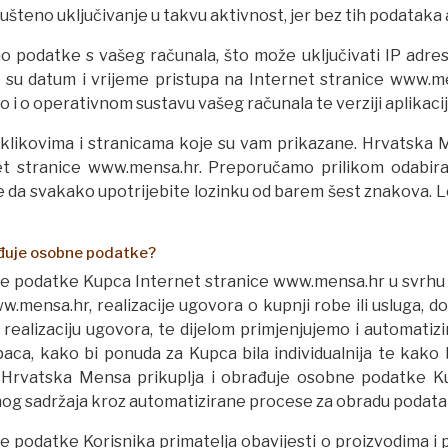
pušteno uključivanje u takvu aktivnost, jer bez tih podataka
podatke s vašeg računala, što može uključivati IP adresu
su datum i vrijeme pristupa na Internet stranice www.mens
o i o operativnom sustavu vašeg računala te verziji aplikaci
 klikovima i stranicama koje su vam prikazane. Hrvatska 
rnet stranice www.mensa.hr. Preporučamo prilikom odabi
, te da svakako upotrijebite lozinku od barem šest znakova.
ađuje osobne podatke?
ne podatke Kupca Internet stranice www.mensa.hr u svrhu 
ww.mensa.hr, realizacije ugovora o kupnji robe ili usluga,
realizaciju ugovora, te dijelom primjenjujemo i automati
aca, kako bi ponuda za Kupca bila individualnija te kako 
 Hrvatska Mensa prikuplja i obrađuje osobne podatke Kup
nog sadržaja kroz automatizirane procese za obradu podata
podatke Korisnika primatelja obavijesti o proizvodima i pr