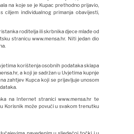
ala na koje se je Kupac prethodno prijavio,
 ciljem individualnog primanja obavijesti,
stanka roditelja ili skrbnika djece mlađe od
etsku stranicu www.mensa.hr. Niti jedan dio
na.
uvjetima korištenja osobnih podataka sklapa
ensa.hr, a koji je sadržan u Uvjetima kupnje
na zahtjev Kupca koji se prijavljuje unosom
odataka.
taka na Internet stranici www.mensa.hr te
olu Korisnik može povući u svakom trenutku
učajevima navedenim u sljedećoj točki i u