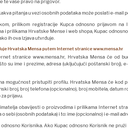
e te vaše pravo na prigovor.
 kakva pitanja u vezi osobnih podataka može poslati e-mail 
likom, prilikom registracije Kupca odnosno prijavom na 
ima i prilikama Hrvatske Mense i web shopa, Kupac odnosno K
o ih ova Izjava utvrđuje.
rađuje Hrvatska Mensa putem Internet stranice www.mensa.hr
ternet stranice www.mensa.hr, Hrvatska Mensa će od bu
to su ime i prezime, adresa (uključujući poštanski broj), e
ma mogućnost pristupiti profilu. Hrvatska Mensa će kod 
nski broj, broj telefona (opcionalno), broj mobitela, datum r
a prijavu.
rimatelja obavijesti o proizvodima i prilikama Internet 
o sebi (osobnih podataka) i to: ime (opcionalno) i e-mail adr
 odnosno Korisnika. Ako Kupac odnosno Korisnik ne pruži