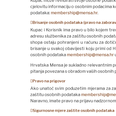
Kupac može revidirati svoje osobne podatke 
cjelovitu informaciju o osobnim podacima koj
podataka:
membership@mensa.hr
.
Brisanje osobnih podataka (pravo na zaborav
Kupac i Korisnik ima pravo u bilo kojem tr
adresu službenika za zaštitu osobnih poda
shopa ostaju pohranjeni u računu za dot
brisanje u svakoj obavijesti koju primi od
osobnih podataka
membership@mensa.hr
u
Hrvatska Mensa je sukladno relevantnim pr
pitanja povezana s obradom vaših osobnih po
Pravo na prigovor
Ako unatoč svim poduzetim mjerama za zašt
zaštitu osobnih podataka
membership@men
Naravno, imate pravo na prijavu nadzornom 
Sigurnosne mjere zaštite osobnih podataka