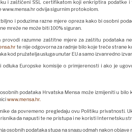
iku i zaštićeni SSL certifikatom koji enkriptira podatke 
ce www.mensa.hr odvija sigurnim protokolom.
ljno i poduzima razne mjere opreza kako bi osobni podaci bi
ične mreže ne može biti 100% siguran.
 provodi razumne zaštitne mjere za zaštitu podataka ne m
nsa.hr
te nije odgovorna za radnje bilo koje treće strane 
ka kod pružatelja usluga unutar EU a samo izvanredno izvan
ji odluka Europske komisije o primjerenosti i ako je ugo
ja osobnih podataka Hrvatska Mensa može izmijeniti u bilo
nici
www.mensa.hr.
ike da povremeno pregledaju ovu Politiku privatnosti. Uko
isnika da napusti te ne pristupa i ne koristi Internetsku st
štenja osobnih podataka stupa na snagu odmah nakon objave 