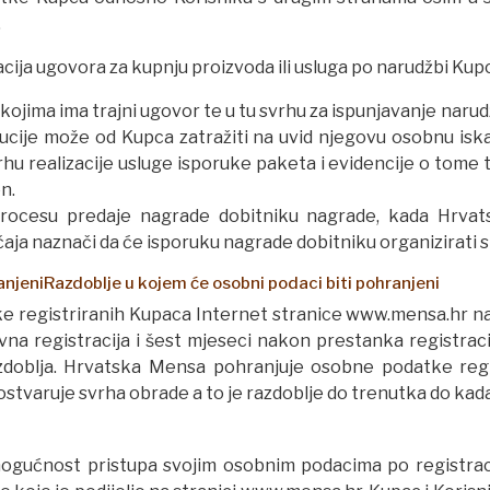
.
cija ugovora za kupnju proizvoda ili usluga po narudžbi Kup
 kojima ima trajni ugovor te u tu svrhu za ispunjavanje naru
ribucije može od Kupca zatražiti na uvid njegovu osobnu is
hu realizacije usluge isporuke paketa i evidencije o tome 
n.
procesu predaje nagrade dobitniku nagrade, kada Hrvat
aja naznači da će isporuku nagrade dobitniku organizirati 
anjeniRazdoblje u kojem će osobni podaci biti pohranjeni
registriranih Kupaca Internet stranice www.mensa.hr na 
ivna registracija i šest mjeseci nakon prestanka registraci
doblja. Hrvatska Mensa pohranjuje osobne podatke regist
ostvaruje svrha obrade a to je razdoblje do trenutka do kada 
gućnost pristupa svojim osobnim podacima po registraciji