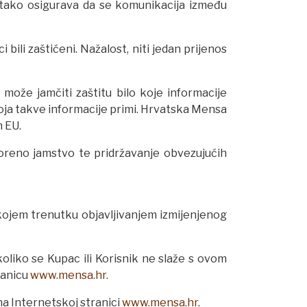
i tako osigurava da se komunikacija između
li zaštićeni. Nažalost, niti jedan prijenos
ože jamčiti zaštitu bilo koje informacije
koja takve informacije primi. Hrvatska Mensa
 EU.
voreno jamstvo te pridržavanje obvezujućih
 kojem trenutku objavljivanjem izmijenjenog
liko se Kupac ili Korisnik ne slaže s ovom
ranicu
www.mensa.hr
.
na Internetskoj stranici
www.mensa.hr
.