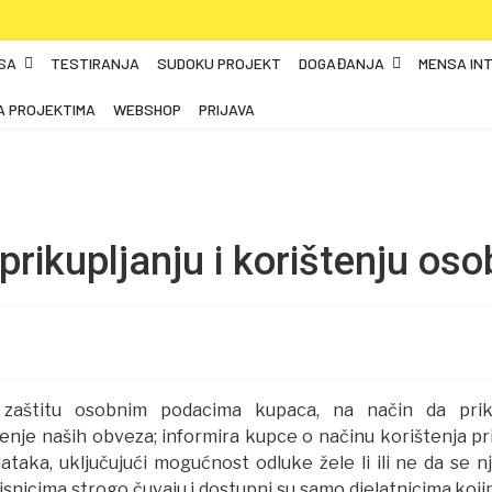
SA
TESTIRANJA
SUDOKU PROJEKT
DOGAĐANJA
MENSA IN
A PROJEKTIMA
WEBSHOP
PRIJAVA
i prikupljanju i korištenju o
 zaštitu osobnim podacima kupaca, na način da pri
jenje naših obveza; informira kupce o načinu korištenja p
aka, uključujući mogućnost odluke žele li ili ne da se nj
nicima strogo čuvaju i dostupni su samo djelatnicima kojima