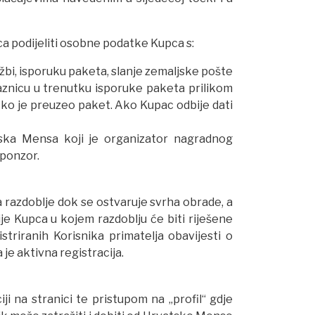
ca podijeliti osobne podatke Kupca s:
džbi, isporuku paketa, slanje zemaljske pošte
kaznicu u trenutku isporuke paketa prilikom
tko je preuzeo paket. Ako Kupac odbije dati
ska Mensa koji je organizator nagradnog
sponzor.
razdoblje dok se ostvaruje svrha obrade, a
je Kupca u kojem razdoblju će biti riješene
riranih Korisnika primatelja obavijesti o
je aktivna registracija.
 na stranici te pristupom na „profil“ gdje