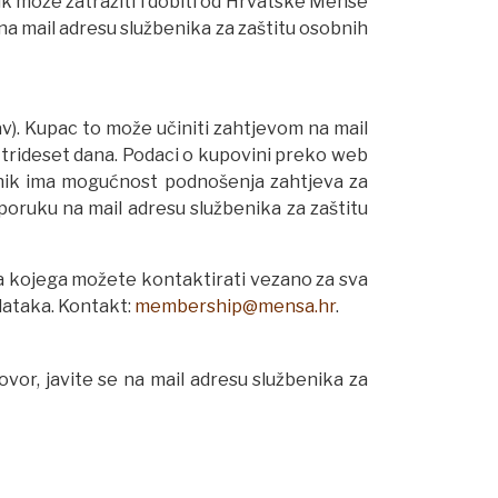
ik može zatražiti i dobiti od Hrvatske Mense
 na mail adresu službenika za zaštitu osobnih
v). Kupac to može učiniti zahtjevom na mail
ar trideset dana. Podaci o kupovini preko web
nik ima mogućnost podnošenja zahtjeva za
poruku na mail adresu službenika za zaštitu
a kojega možete kontaktirati vezano za sva
dataka. Kontakt:
membership@mensa.hr
.
or, javite se na mail adresu službenika za