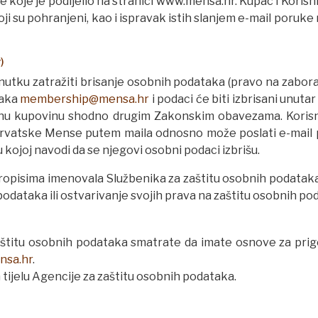
koje je podijelio na stranici www.mensa.hr. Kupac i Korisn
i su pohranjeni, kao i ispravak istih slanjem e-mail poruke
)
enutku zatražiti brisanje osobnih podataka (pravo na zabora
taka
membership@mensa.hr
i podaci će biti izbrisani unut
ičnu kupovinu shodno drugim Zakonskim obavezama. Koris
 Hrvatske Mense putem maila odnosno može poslati e-mail 
 kojoj navodi da se njegovi osobni podaci izbrišu.
opisima imenovala Službenika za zaštitu osobnih podatak
dataka ili ostvarivanje svojih prava na zaštitu osobnih po
itu osobnih podataka smatrate da imate osnove za prigov
sa.hr
.
tijelu Agencije za zaštitu osobnih podataka.