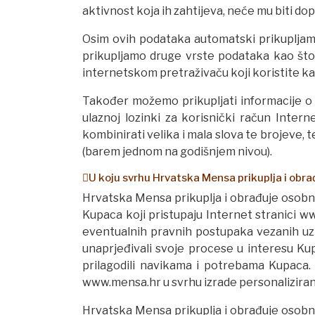
aktivnost koja ih zahtijeva, neće mu biti do
Osim ovih podataka automatski prikupljamo 
prikupljamo druge vrste podataka kao što 
internetskom pretraživaču koji koristite ka
Također možemo prikupljati informacije o
ulaznoj lozinki za korisnički račun Inte
kombinirati velika i mala slova te brojeve
(barem jednom na godišnjem nivou).
U koju svrhu Hrvatska Mensa prikuplja i obr
Hrvatska Mensa prikuplja i obrađuje osob
Kupaca koji pristupaju Internet stranici w
eventualnih pravnih postupaka vezanih uz 
unaprjeđivali svoje procese u interesu Kup
prilagodili navikama i potrebama Kupaca.
www.mensa.hr u svrhu izrade personalizira
Hrvatska Mensa prikuplja i obrađuje osobne 