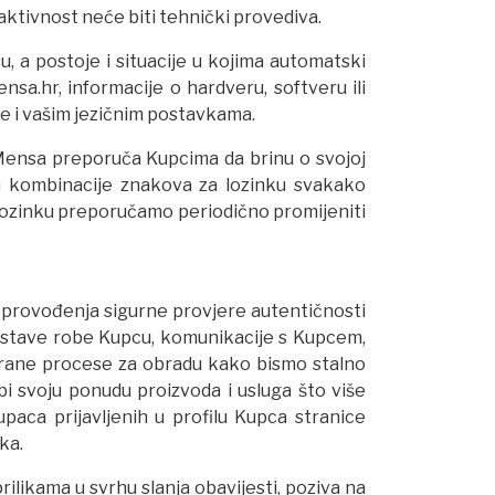
 aktivnost neće biti tehnički provediva.
, a postoje i situacije u kojima automatski
a.hr, informacije o hardveru, softveru ili
je i vašim jezičnim postavkama.
Mensa preporuča Kupcima da brinu o svojoj
ra kombinacije znakova za lozinku svakako
 Lozinku preporučamo periodično promijeniti
provođenja sigurne provjere autentičnosti
 dostave robe Kupcu, komunikacije s Kupcem,
zirane procese za obradu kako bismo stalno
bi svoju ponudu proizvoda i usluga što više
aca prijavljenih u profilu Kupca stranice
ka.
ilikama u svrhu slanja obavijesti, poziva na