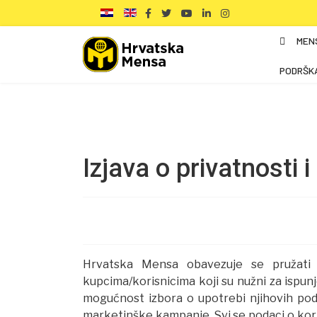
MEN
PODRŠK
Izjava o privatnosti 
Hrvatska Mensa obavezuje se pružati
kupcima/korisnicima koji su nužni za ispun
mogućnost izbora o upotrebi njihovih podat
marketinške kampanje. Svi se podaci o koris