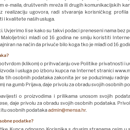
 e-maila, društvenih mreža ili drugih komunikacijskih kan
realizaciju ugovora, radi stvaranja korisničkog profila s
i i kvalitete naših usluga.
. Uvjerimo li se kako su takvi podaci preneseni nama bez pri
Maloljetnici mlađi od 16 godina ne smiju koristiti Intern
jniran na način da privuče bilo koga tko je mlađi od 16 godi
aka?
tvrdom (klikom) o prihvaćanju ove Politike privatnosti i 
izvoda i usluga po izboru kupca na Internet stranici www.m
da tih osobnih podataka zakonita jer se poduzimaju radnje 
) na gumb Prijava, daje privolu za obradu svojih osobnih p
 obavijesti o proizvodima i prilikama unosom svojih poda
se, daje privolu za obradu svojih osobnih podataka. Priv
štitu osobnih podataka
admin@mensa.hr
.
 osobne podatke?
tke Kupca odnosno Korisnika s drugim stranama osim u sl