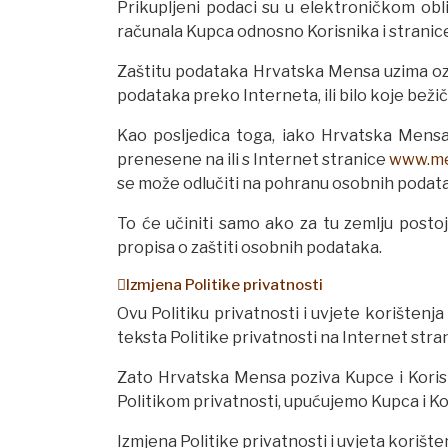
Prikupljeni podaci su u elektroničkom obl
računala Kupca odnosno Korisnika i strani
Zaštitu podataka Hrvatska Mensa uzima ozbi
podataka preko Interneta, ili bilo koje bež
Kao posljedica toga, iako Hrvatska Mensa
prenesene na ili s Internet stranice
www.me
se može odlučiti na pohranu osobnih podata
To će učiniti samo ako za tu zemlju posto
propisa o zaštiti osobnih podataka.
Izmjena Politike privatnosti
Ovu Politiku privatnosti i uvjete korišten
teksta Politike privatnosti na Internet stra
Zato Hrvatska Mensa poziva Kupce i Korisn
Politikom privatnosti, upućujemo Kupca i Kor
Izmjena Politike privatnosti i uvjeta kori