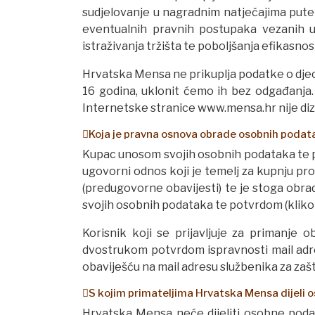
sudjelovanje u nagradnim natječajima putem
eventualnih pravnih postupaka vezanih uz 
istraživanja tržišta te poboljšanja efikasnost
Hrvatska Mensa ne prikuplja podatke o djeci
16 godina, uklonit ćemo ih bez odgađanja. 
Internetske stranice www.mensa.hr nije diza
Koja je pravna osnova obrade osobnih podat
Kupac unosom svojih osobnih podataka te po
ugovorni odnos koji je temelj za kupnju pro
(predugovorne obavijesti) te je stoga obra
svojih osobnih podataka te potvrdom (klikom
Korisnik koji se prijavljuje za primanje
dvostrukom potvrdom ispravnosti mail adre
obaviješću na mail adresu službenika za za
S kojim primateljima Hrvatska Mensa dijeli
Hrvatska Mensa neće dijeliti osobne poda