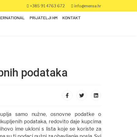
+385 91 4763 672
info@mensa.hr
TERNATIONAL
PRIJATELJI HM
KONTAKT
sobnih podataka
kuplja samo nužne, osnovne podatke o
rikupljenih podataka, redovito daje kupcima
ihovo ime ukloni s lista koje se koriste za
 su ti podaci nužni za obavljanje posla. Svi