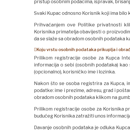
pristup osobnim podacima, ispravak, brisanj
Svaki Kupac odnosno Korisnik koji ima bilo
Prihvaćanjem ove Politike privatnosti k
Korisnika primatelja obavijesti o proizvod
da se slaže sa obradom osobnih podataka kak
Koju vrstu osobnih podataka prikuplja i ob
Prilikom registracije osobe za Kupca In
informacija o sebi (osobnih podataka) kao š
(opcionalno), korisničko ime i lozinka.
Nakon što se osoba registrira za Kupca, i
podatke: ime i prezime, adresu, grad i pošta
obradom osobnih podataka klikom na gumb z
Prilikom registracije osobe za Korisnika p
budućeg Korisnika zatražiti unos informacija 
Davanje osobnih podataka je odluka Kupca