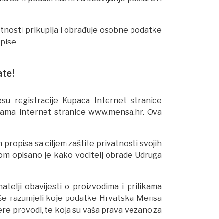
atnosti prikuplja i obrađuje osobne podatke
pise.
ate!
esu registracije Kupaca Internet stranice
ikama Internet stranice www.mensa.hr. Ova
ropisa sa ciljem zaštite privatnosti svojih
m opisano je kako voditelj obrade Udruga
telji obavijesti o proizvodima i prilikama
akše razumjeli koje podatke Hrvatska Mensa
mjere provodi, te koja su vaša prava vezano za