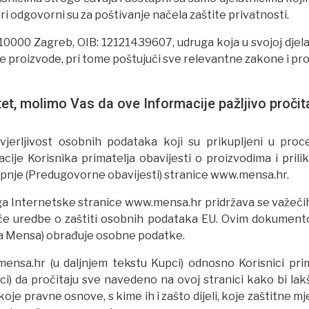
i odgovorni su za poštivanje načela zaštite privatnosti.
0000 Zagreb, OIB: 12121439607, udruga koja u svojoj djel
še proizvode, pri tome poštujući sve relevantne zakone i pro
itet, molimo Vas da ove Informacije pažljivo pročit
vjerljivost osobnih podataka koji su prikupljeni u proc
ije Korisnika primatelja obavijesti o proizvodima i pril
 kupnje (Predugovorne obavijesti) stranice www.mensa.hr.
 Internetske stranice www.mensa.hr pridržava se važećih p
će uredbe o zaštiti osobnih podataka EU. Ovim dokumento
ka Mensa) obrađuje osobne podatke.
nsa.hr (u daljnjem tekstu Kupci) odnosno Korisnici prima
ci) da pročitaju sve navedeno na ovoj stranici kako bi l
koje pravne osnove, s kime ih i zašto dijeli, koje zaštitne 