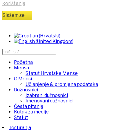
korištenja
Slažem se!
Početna
Mensa
Statut Hrvatske Mense
O Mensi
Učlanjenje & promjena podataka
Dužnosnici
Izabrani dužnosnici
Imenovani dužnosnici
Česta pitanja
Kutak za medije
Statut
Testiranja