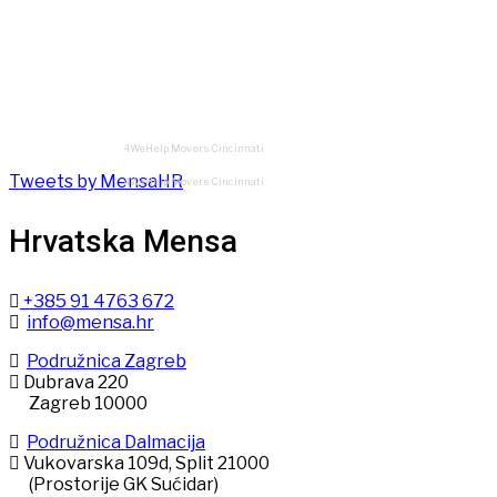
4WeHelp Movers Cincinnati
Tweets by MensaHR
4WeHelp Movers Cincinnati
Hrvatska Mensa
+385 91 4763 672
info@mensa.hr
Podružnica Zagreb
Dubrava 220
Zagreb 10000
Podružnica Dalmacija
Vukovarska 109d, Split 21000
(Prostorije GK Sućidar)