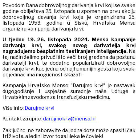
Povodom Dana dobrovoljnog darivanja krvi koji se svake
godine obilježava 25. listopada u spomen na prvu akciju
dobrovoljnog davanja krvi koja je organizirana 25.
listopada 1953. godine u Sisku, Hrvatska Mensa
organizira kampanju darivanja krvi.
U tjednu 19.-26. listopada 2024. Mensa kampanje
darivanja krvi, svakog novog darivatelja krvi
nagrađujemo besplatnim testiranjem inteligencije.
Na
taj način želimo privući što veći broj građana da postanu
darivatelji krvi, te dodatno popularizirati dobrovoljno
darivanje krvi kao jednu od najhumanijih gesta koju svaki
pojedinac ima mogućnost iskazati.
Kampanja Hrvatske Mense "Darujmo krv!" je nastavak
dugogodišnje i uspješne suradnje naše Udruge s
Hrvatskim zavodom za transfuzijsku medicinu.
Više info:
Darujmo krv!
Kontakt za upite:
darujmokrv@mensa.hr
Zaključno, ne zaboravite da jedna doza može spasiti čak
tri života, a jedini izvor toga lijeka je čovjek!