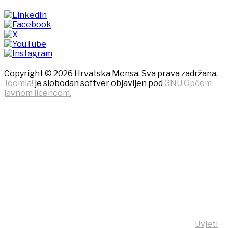
Copyright © 2026 Hrvatska Mensa. Sva prava zadržana.
Joomla!
je slobodan softver objavljen pod
GNU Općom
javnom licencom.
NAPOMENA! Kako bi ostvarili
što bolje korisničko iskustvo,
ova stranica koristi kolačiće
(cookies)!
Klikom na tipku "Slažem se!" možete prihvatiti da se na
vaše računalo pohrane kolačići sa stranice
https:/mensa.hr . Opširnije informacije na stranici
Uvjeti