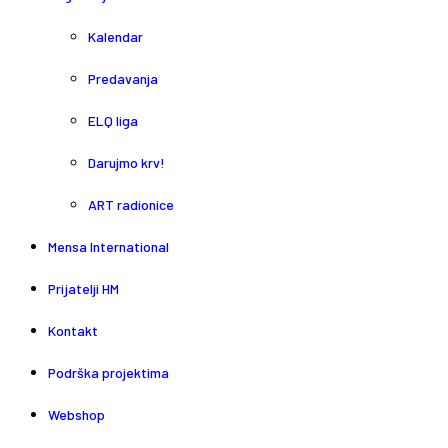
Kalendar
Predavanja
ELQ liga
Darujmo krv!
ART radionice
Mensa International
Prijatelji HM
Kontakt
Podrška projektima
Webshop