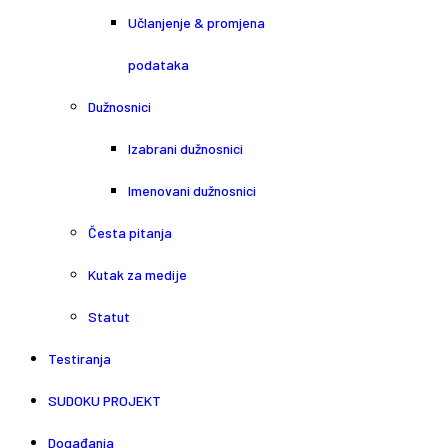
Učlanjenje & promjena
podataka
Dužnosnici
Izabrani dužnosnici
Imenovani dužnosnici
Česta pitanja
Kutak za medije
Statut
Testiranja
SUDOKU PROJEKT
Događanja