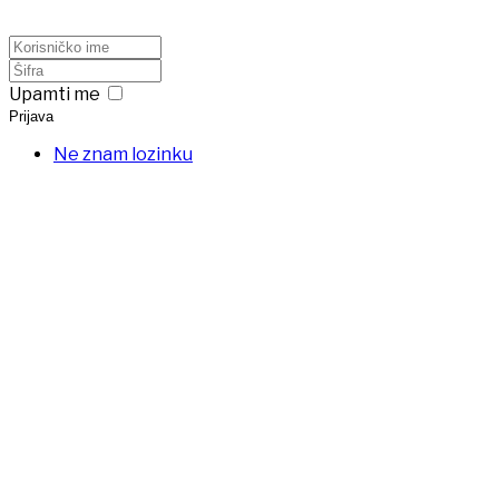
Upamti me
Prijava
Ne znam lozinku