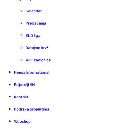
Kalendar
Predavanja
ELQ liga
Darujmo krv!
ART radionice
Mensa International
Prijatelji HM
Kontakt
Podrška projektima
Webshop