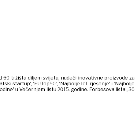
60 tržišta diljem svijeta, nudeći inovativne proizvode za
ski startup', 'EUTop50', 'Najbolje IoT rješenje' i 'Najbolje
ine' u Večernjem listu 2015. godine. Forbesova lista „30