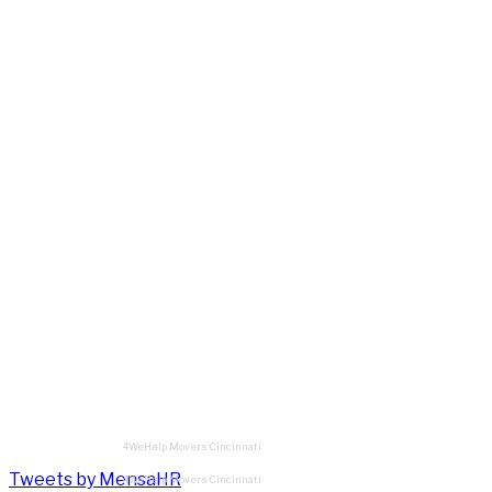
4WeHelp Movers Cincinnati
Tweets by MensaHR
4WeHelp Movers Cincinnati