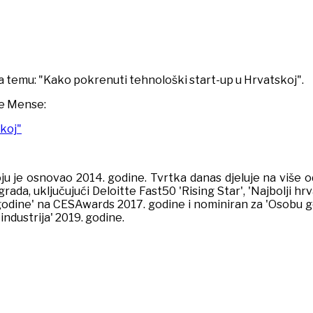
a temu: "Kako pokrenuti tehnološki start-up u Hrvatskoj".
e Mense:
koj"
u je osnovao 2014. godine. Tvrtka danas djeluje na više od 
da, uključujući Deloitte Fast50 'Rising Star', 'Najbolji hrvat
odine' na CESAwards 2017. godine i nominiran za 'Osobu god
 industrija' 2019. godine.