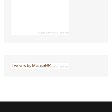
4WeHelp Movers Cincinnati
Tweets by MensaHR
4WeHelp Movers Cincinnati