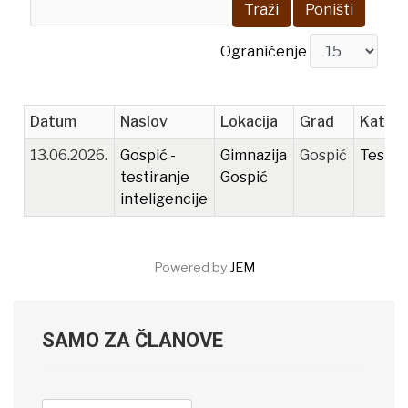
Traži
Poništi
Ograničenje
Datum
Naslov
Lokacija
Grad
Katego
13.06.2026.
Gospić -
Gimnazija
Gospić
Testir
testiranje
Gospić
inteligencije
Powered by
JEM
SAMO ZA ČLANOVE