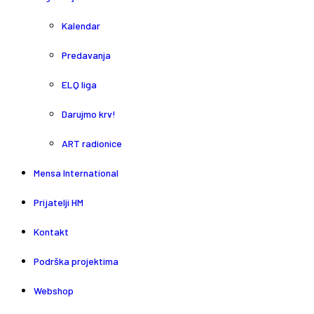
Kalendar
Predavanja
ELQ liga
Darujmo krv!
ART radionice
Mensa International
Prijatelji HM
Kontakt
Podrška projektima
Webshop