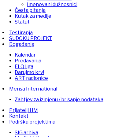
Imenovani dužnosnici
Česta pitanja
Kutak za medije
Statut
Testiranja
SUDOKU PROJEKT
Događanja
Kalendar
Predavanja
ELQ liga
Darujmo krv!
ART radionice
Mensa International
Zahtjev za izmjenu / brisanje podataka
Prijatelji HM
Kontakt
Podrška projektima
SIG arhiva