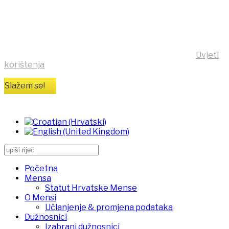
(cookies)!
Klikom na tipku "Slažem se!" možete prihvatiti da se na
vaše računalo pohrane kolačići sa stranice
https:/mensa.hr . Opširnije informacije na stranici
Uvjeti
korištenja
Slažem se!
Početna
Mensa
Statut Hrvatske Mense
O Mensi
Učlanjenje & promjena podataka
Dužnosnici
Izabrani dužnosnici