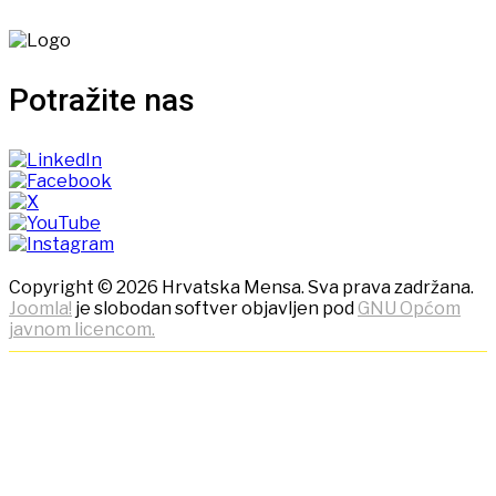
Potražite nas
Copyright © 2026 Hrvatska Mensa. Sva prava zadržana.
Joomla!
je slobodan softver objavljen pod
GNU Općom
javnom licencom.
NAPOMENA! Kako bi ostvarili
što bolje korisničko iskustvo,
ova stranica koristi kolačiće