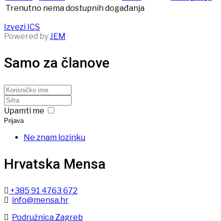
Trenutno nema dostupnih događanja
Izvezi ICS
Powered by
JEM
Samo za članove
Upamti me
Prijava
Ne znam lozinku
Hrvatska Mensa
+385 91 4763 672
info@mensa.hr
Podružnica Zagreb