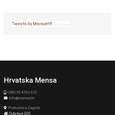
Tweets by MensaHR
4WeHelp Movers Cincinnati
Hrvatska Mensa
+385 91 4763 672
info@mensa.hr
Podružnica Zagreb
Dubrava 220