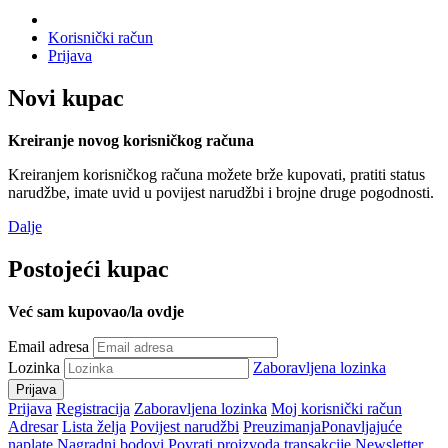
Korisnički račun
Prijava
Novi kupac
Kreiranje novog korisničkog računa
Kreiranjem korisničkog računa možete brže kupovati, pratiti status
narudžbe, imate uvid u povijest narudžbi i brojne druge pogodnosti.
Dalje
Postojeći kupac
Već sam kupovao/la ovdje
Email adresa
Lozinka
Zaboravljena lozinka
Prijava
Registracija
Zaboravljena lozinka
Moj korisnički račun
Adresar
Lista želja
Povijest narudžbi
Preuzimanja
Ponavljajuće
naplate
Nagradni bodovi
Povrati proizvoda
transakcije
Newsletter