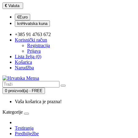
€
Valuta
€Euro
knHrvatska kuna
+385 91 4763 672
Korisnički račun
Registracija
Prijava
Lista želja (0)
Košarica
Narudžba
0 proizvod(a) - FREE
Vaša košarica je prazna!
Kategorije
Testiranja
Predbilježbe