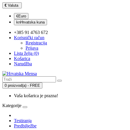
€
Valuta
€Euro
knHrvatska kuna
+385 91 4763 672
Korisnički račun
Registracija
Prijava
Lista želja (0)
Košarica
Narudžba
0 proizvod(a) - FREE
Vaša košarica je prazna!
Kategorije
Testiranja
Predbilježbe