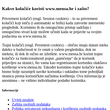
Kakve kolačiće koristi www.mensa.hr i zašto?
Privremeni kolačići (engl. Session cookies) – to su privremeni
kolačići koji ističu (i automatski se brišu) kada zatvorite internetski
preglednik. Koristimo ih da omogućimo pristup sadržaju i
omogućimo stvari koje možete učiniti kada se prijavite sa svojim
podacima na www.mensa.hr.
Trajni kolačići (engl. Persistent cookies) – obično imaju datum isteka
daleko u budućnosti te će ostati u vašem pregledniku, dok ne
isteknu, ili dok ih ručno ne izbrišete. www.mensa.hr koristi trajne
kolačiće za funkcionalnosti poput „pamćenja“ da je korisnik
prijavljen na stranici, što vama kao registriranom korisniku olakšava
korištenje www.mensa.hr. Također koristimo trajne kolačiće kako
bismo bolje razumjeli navike korisnika i sukladno tome poboljšali
stranicu prema korisničkim načinima korištenja. Ova informacija je
anonimna – ne vidimo individualne podatke korisnika.
Informacije
Uvjeti prodaje
Zaštita osobnih podataka
Politika privatnosti prikupljanja i korištenja osobnih podataka