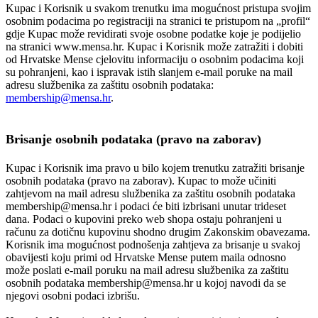
Kupac i Korisnik u svakom trenutku ima mogućnost pristupa svojim
osobnim podacima po registraciji na stranici te pristupom na „profil“
gdje Kupac može revidirati svoje osobne podatke koje je podijelio
na stranici www.mensa.hr. Kupac i Korisnik može zatražiti i dobiti
od Hrvatske Mense cjelovitu informaciju o osobnim podacima koji
su pohranjeni, kao i ispravak istih slanjem e-mail poruke na mail
adresu službenika za zaštitu osobnih podataka:
membership@mensa.hr
.
Brisanje osobnih podataka (pravo na zaborav)
Kupac i Korisnik ima pravo u bilo kojem trenutku zatražiti brisanje
osobnih podataka (pravo na zaborav). Kupac to može učiniti
zahtjevom na mail adresu službenika za zaštitu osobnih podataka
membership@mensa.hr i podaci će biti izbrisani unutar trideset
dana. Podaci o kupovini preko web shopa ostaju pohranjeni u
računu za dotičnu kupovinu shodno drugim Zakonskim obavezama.
Korisnik ima mogućnost podnošenja zahtjeva za brisanje u svakoj
obavijesti koju primi od Hrvatske Mense putem maila odnosno
može poslati e-mail poruku na mail adresu službenika za zaštitu
osobnih podataka membership@mensa.hr u kojoj navodi da se
njegovi osobni podaci izbrišu.