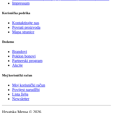
Impressum
Korisnička podrška
Kontaktirajte nas
Povrati proizvoda
Mapa stranice
Dodatno
Brandovi
Poklon bonovi
Partnerski program
Akcije
Moj korisnički račun
Moj korisnički račun
Povijest narudžbi
Lista želja
Newsletter
Hrvatska Mensa © 2026