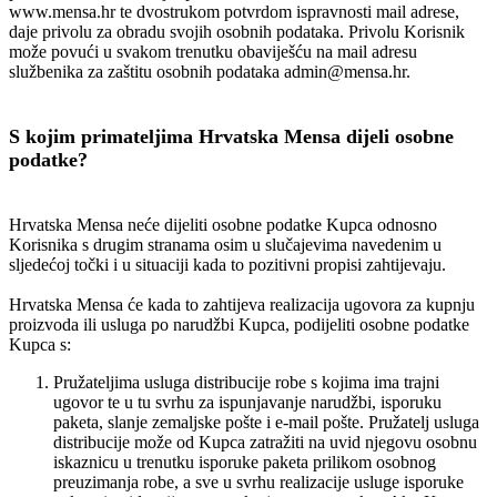
www.mensa.hr te dvostrukom potvrdom ispravnosti mail adrese,
daje privolu za obradu svojih osobnih podataka. Privolu Korisnik
može povući u svakom trenutku obaviješću na mail adresu
službenika za zaštitu osobnih podataka admin@mensa.hr.
S kojim primateljima Hrvatska Mensa dijeli osobne
podatke?
Hrvatska Mensa neće dijeliti osobne podatke Kupca odnosno
Korisnika s drugim stranama osim u slučajevima navedenim u
sljedećoj točki i u situaciji kada to pozitivni propisi zahtijevaju.
Hrvatska Mensa će kada to zahtijeva realizacija ugovora za kupnju
proizvoda ili usluga po narudžbi Kupca, podijeliti osobne podatke
Kupca s:
Pružateljima usluga distribucije robe s kojima ima trajni
ugovor te u tu svrhu za ispunjavanje narudžbi, isporuku
paketa, slanje zemaljske pošte i e-mail pošte. Pružatelj usluga
distribucije može od Kupca zatražiti na uvid njegovu osobnu
iskaznicu u trenutku isporuke paketa prilikom osobnog
preuzimanja robe, a sve u svrhu realizacije usluge isporuke