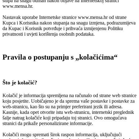
stupa na snagu odmah nakon objave na Internetskoj stranici
www.mensa.hr.
Nastavak uporabe Internetske stranice www.mensa.hr od strane
Kupca i Korisnika nakon stupanja na snagu izmjena, podrazumijeva
da Kupac i Korisnik potvrđuje i prihvaća izmijenjenu Politiku
privatnosti i uvjeti korištenja osobnih podataka.
Pravila o postupanju s „kolačićima“
Što je kolačić?
Kolačić je informacija spremljena na računalo od strane web stranice
koju posjetite. Uobičajeno je da sprema vaše postavke i postavke za
web-stranicu, kao što su na primjer preferirani jezik ili adresa.
Kasnije, kada opet otvorite istu web-stranicu, internetski preglednik
šalje natrag kolačiće koji pripadaju toj stranici. Ovo omogućava
stranici da prikaže personalizirane informacije.
Kolačići mogu spremati širok raspon informacija, uključujući