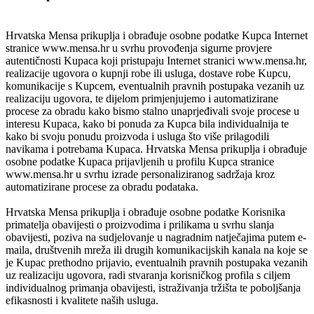
Hrvatska Mensa prikuplja i obrađuje osobne podatke Kupca Internet
stranice www.mensa.hr u svrhu provođenja sigurne provjere
autentičnosti Kupaca koji pristupaju Internet stranici www.mensa.hr,
realizacije ugovora o kupnji robe ili usluga, dostave robe Kupcu,
komunikacije s Kupcem, eventualnih pravnih postupaka vezanih uz
realizaciju ugovora, te dijelom primjenjujemo i automatizirane
procese za obradu kako bismo stalno unaprjeđivali svoje procese u
interesu Kupaca, kako bi ponuda za Kupca bila individualnija te
kako bi svoju ponudu proizvoda i usluga što više prilagodili
navikama i potrebama Kupaca. Hrvatska Mensa prikuplja i obrađuje
osobne podatke Kupaca prijavljenih u profilu Kupca stranice
www.mensa.hr u svrhu izrade personaliziranog sadržaja kroz
automatizirane procese za obradu podataka.
Hrvatska Mensa prikuplja i obrađuje osobne podatke Korisnika
primatelja obavijesti o proizvodima i prilikama u svrhu slanja
obavijesti, poziva na sudjelovanje u nagradnim natječajima putem e-
maila, društvenih mreža ili drugih komunikacijskih kanala na koje se
je Kupac prethodno prijavio, eventualnih pravnih postupaka vezanih
uz realizaciju ugovora, radi stvaranja korisničkog profila s ciljem
individualnog primanja obavijesti, istraživanja tržišta te poboljšanja
efikasnosti i kvalitete naših usluga.