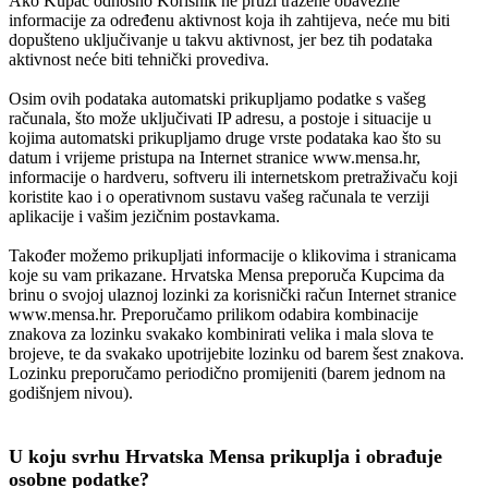
Ako Kupac odnosno Korisnik ne pruži tražene obavezne
informacije za određenu aktivnost koja ih zahtijeva, neće mu biti
dopušteno uključivanje u takvu aktivnost, jer bez tih podataka
aktivnost neće biti tehnički provediva.
Osim ovih podataka automatski prikupljamo podatke s vašeg
računala, što može uključivati IP adresu, a postoje i situacije u
kojima automatski prikupljamo druge vrste podataka kao što su
datum i vrijeme pristupa na Internet stranice www.mensa.hr,
informacije o hardveru, softveru ili internetskom pretraživaču koji
koristite kao i o operativnom sustavu vašeg računala te verziji
aplikacije i vašim jezičnim postavkama.
Također možemo prikupljati informacije o klikovima i stranicama
koje su vam prikazane. Hrvatska Mensa preporuča Kupcima da
brinu o svojoj ulaznoj lozinki za korisnički račun Internet stranice
www.mensa.hr. Preporučamo prilikom odabira kombinacije
znakova za lozinku svakako kombinirati velika i mala slova te
brojeve, te da svakako upotrijebite lozinku od barem šest znakova.
Lozinku preporučamo periodično promijeniti (barem jednom na
godišnjem nivou).
U koju svrhu Hrvatska Mensa prikuplja i obrađuje
osobne podatke?