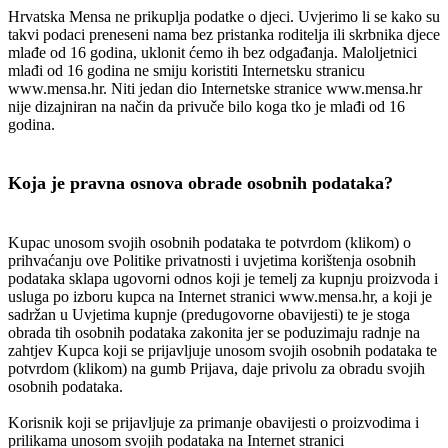
Hrvatska Mensa ne prikuplja podatke o djeci. Uvjerimo li se kako su
takvi podaci preneseni nama bez pristanka roditelja ili skrbnika djece
mlađe od 16 godina, uklonit ćemo ih bez odgađanja. Maloljetnici
mlađi od 16 godina ne smiju koristiti Internetsku stranicu
www.mensa.hr. Niti jedan dio Internetske stranice www.mensa.hr
nije dizajniran na način da privuče bilo koga tko je mlađi od 16
godina.
Koja je pravna osnova obrade osobnih podataka?
Kupac unosom svojih osobnih podataka te potvrdom (klikom) o
prihvaćanju ove Politike privatnosti i uvjetima korištenja osobnih
podataka sklapa ugovorni odnos koji je temelj za kupnju proizvoda i
usluga po izboru kupca na Internet stranici www.mensa.hr, a koji je
sadržan u Uvjetima kupnje (predugovorne obavijesti) te je stoga
obrada tih osobnih podataka zakonita jer se poduzimaju radnje na
zahtjev Kupca koji se prijavljuje unosom svojih osobnih podataka te
potvrdom (klikom) na gumb Prijava, daje privolu za obradu svojih
osobnih podataka.
Korisnik koji se prijavljuje za primanje obavijesti o proizvodima i
prilikama unosom svojih podataka na Internet stranici