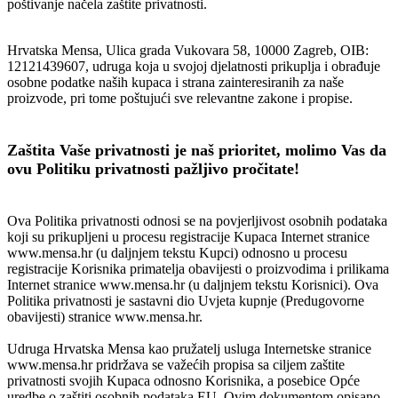
poštivanje načela zaštite privatnosti.
Hrvatska Mensa, Ulica grada Vukovara 58, 10000 Zagreb, OIB:
12121439607, udruga koja u svojoj djelatnosti prikuplja i obrađuje
osobne podatke naših kupaca i strana zainteresiranih za naše
proizvode, pri tome poštujući sve relevantne zakone i propise.
Zaštita Vaše privatnosti je naš prioritet, molimo Vas da
ovu Politiku privatnosti pažljivo pročitate!
Ova Politika privatnosti odnosi se na povjerljivost osobnih podataka
koji su prikupljeni u procesu registracije Kupaca Internet stranice
www.mensa.hr (u daljnjem tekstu Kupci) odnosno u procesu
registracije Korisnika primatelja obavijesti o proizvodima i prilikama
Internet stranice www.mensa.hr (u daljnjem tekstu Korisnici). Ova
Politika privatnosti je sastavni dio Uvjeta kupnje (Predugovorne
obavijesti) stranice www.mensa.hr.
Udruga Hrvatska Mensa kao pružatelj usluga Internetske stranice
www.mensa.hr pridržava se važećih propisa sa ciljem zaštite
privatnosti svojih Kupaca odnosno Korisnika, a posebice Opće
uredbe o zaštiti osobnih podataka EU. Ovim dokumentom opisano