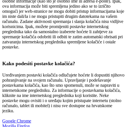
osobne informacije (kao što je osobno ime ili adresa e-pošte). Ipak,
ova informacija može biti spremljena jedino ako se to izričito
omogući jer web-stranice ne mogu dobiti pristup informacijama koje
im niste dali/la i ne mogu pristupiti drugim datotekama na vašem
računalu. Zadane aktivnosti spremanja i slanja kolačića nisu vidljive
korisnicima. Ipak, možete promijeniti postavke internetskog
preglednika tako da samostalno izaberete hoćete li zahtjeve za
spremanje kolačića odobriti ili odbiti te zatim automatski obrisati pri
zatvaranju internetskog preglednika spremljene kolačiće i ostale
postavke.
Kako podesiti postavke kolačića?
Uređivanjem postavki kolačića odlučujete hoćete li dopustiti njihovo
pohranjivanje na svojem računalu. Upravljanje i podešavanje
postavkama kolačića, kao što smo spomenuli, može se napraviti u
internetskome pregledniku. Za informacije o postavkama kolačića,
kliknite na ime internetskog preglednika koji koristite. Neke
postavke mogu ovisiti i o uređaju kojim pristupate internetu (stolno
računalo, tablet ili mobitel) i nisu sve dostupne na hrvatskome
jeziku.
Google Chrome
Mozilla Firefox