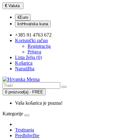
€
Valuta
€Euro
knHrvatska kuna
+385 91 4763 672
Korisnički račun
Registracija
Prijava
Lista želja (0)
Košarica
Narudžba
0 proizvod(a) - FREE
Vaša košarica je prazna!
Kategorije
Testiranja
Predbilježbe