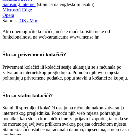
Samsung Internet
(stranica na engleskom jeziku)
Microsoft Edge
Opera
Safari –
iOS / Mac
Ako onemogućite kolačiće, nećete moći koristiti neke od
funkcionalnosti na web-stranicama www.mensa.hr.
Što su privremeni kolačići?
Privremeni kolačići ili kolačići sesije uklanjaju se s računala po
zatvaranju internetskog preglednika. Pomoću njih web-mjesta
pohranjuju privremene podatke, poput stavki u košarici za kupnju.
Što su stalni kolačići?
Stalni ili spremljeni kolačići ostaju na računalu nakon zatvaranja
internetskog preglednika. Pomoću njih web-mjesta pohranjuju
podatke, kao što su korisničko ime za prijavu i zaporka, tako da se
ne morate prijavljivati prilikom svakog posjeta određenom mjestu.
Stalni kolačići ostat će na računalu danima, mjesecima, a neki čak i
godinama.