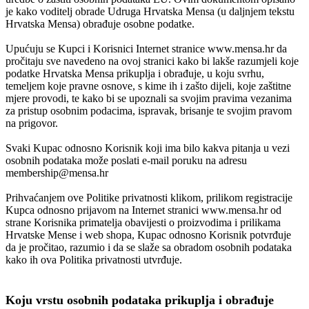
je kako voditelj obrade Udruga Hrvatska Mensa (u daljnjem tekstu
Hrvatska Mensa) obrađuje osobne podatke.
Upućuju se Kupci i Korisnici Internet stranice www.mensa.hr da
pročitaju sve navedeno na ovoj stranici kako bi lakše razumjeli koje
podatke Hrvatska Mensa prikuplja i obrađuje, u koju svrhu,
temeljem koje pravne osnove, s kime ih i zašto dijeli, koje zaštitne
mjere provodi, te kako bi se upoznali sa svojim pravima vezanima
za pristup osobnim podacima, ispravak, brisanje te svojim pravom
na prigovor.
Svaki Kupac odnosno Korisnik koji ima bilo kakva pitanja u vezi
osobnih podataka može poslati e-mail poruku na adresu
membership@mensa.hr
Prihvaćanjem ove Politike privatnosti klikom, prilikom registracije
Kupca odnosno prijavom na Internet stranici www.mensa.hr od
strane Korisnika primatelja obavijesti o proizvodima i prilikama
Hrvatske Mense i web shopa, Kupac odnosno Korisnik potvrđuje
da je pročitao, razumio i da se slaže sa obradom osobnih podataka
kako ih ova Politika privatnosti utvrđuje.
Koju vrstu osobnih podataka prikuplja i obrađuje