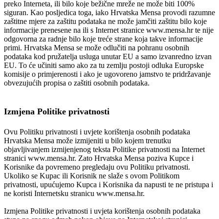
preko Interneta, ili bilo koje bežične mreže ne može biti 100%
siguran. Kao posljedica toga, iako Hrvatska Mensa provodi razumne
zaštitne mjere za zaštitu podataka ne može jamčiti zaštitu bilo koje
informacije prenesene na ili s Internet stranice www.mensa.hr te nije
odgovorna za radnje bilo koje treće strane koja takve informacije
primi. Hrvatska Mensa se može odlučiti na pohranu osobnih
podataka kod pružatelja usluga unutar EU a samo izvanredno izvan
EU. To će učiniti samo ako za tu zemlju postoji odluka Europske
komisije o primjerenosti i ako je ugovoreno jamstvo te pridržavanje
obvezujućih propisa o zaštiti osobnih podataka.
Izmjena Politike privatnosti
Ovu Politiku privatnosti i uvjete korištenja osobnih podataka
Hrvatska Mensa može izmijeniti u bilo kojem trenutku
objavljivanjem izmijenjenog teksta Politike privatnosti na Internet
stranici www.mensa.hr. Zato Hrvatska Mensa poziva Kupce i
Korisnike da povremeno pregledaju ovu Politiku privatnosti.
Ukoliko se Kupac ili Korisnik ne slaže s ovom Politikom
privatnosti, upućujemo Kupca i Korisnika da napusti te ne pristupa i
ne koristi Internetsku stranicu www.mensa.hr.
Izmjena Politike privatnosti i uvjeta korištenja osobnih podataka