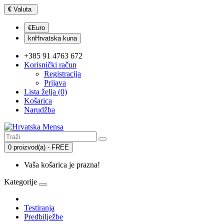
€
Valuta
€Euro
knHrvatska kuna
+385 91 4763 672
Korisnički račun
Registracija
Prijava
Lista želja (0)
Košarica
Narudžba
0 proizvod(a) - FREE
Vaša košarica je prazna!
Kategorije
Testiranja
Predbilježbe