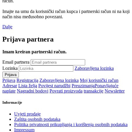
račun.
Imajte na umu da korisnički račun kupca i partnerski račun ni na koji
način nisu međusobno povezani.
Dalje
Prijava partnera
Imam kreiran partnerski račun.
Email partnera
Lozinka
Zaboravljena lozinka
Prijava
Registracija
Zaboravljena lozinka
Moj korisnički račun
Adresar
Lista želja
Povijest narudžbi
Preuzimanja
Ponavljajuće
naplate
Nagradni bodovi
Povrati proizvoda
transakcije
Newsletter
Informacije
Uvjeti prodaje
Zaštita osobnih podataka
Politika privatnosti prikupljanja i korištenja osobnih podataka
Impressum