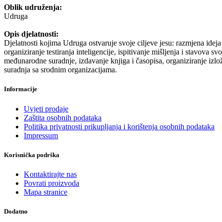
Oblik udruženja:
Udruga
Opis djelatnosti:
Djelatnosti kojima Udruga ostvaruje svoje ciljeve jesu: razmjena ideja
organiziranje testiranja inteligencije, ispitivanje mišljenja i stavova 
međunarodne suradnje, izdavanje knjiga i časopisa, organiziranje izlož
suradnja sa srodnim organizacijama.
Informacije
Uvjeti prodaje
Zaštita osobnih podataka
Politika privatnosti prikupljanja i korištenja osobnih podataka
Impressum
Korisnička podrška
Kontaktirajte nas
Povrati proizvoda
Mapa stranice
Dodatno