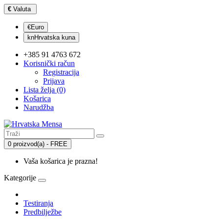
€
Valuta
€Euro
knHrvatska kuna
+385 91 4763 672
Korisnički račun
Registracija
Prijava
Lista želja (0)
Košarica
Narudžba
0 proizvod(a) - FREE
Vaša košarica je prazna!
Kategorije
Testiranja
Predbilježbe