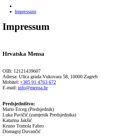
Impressum
Impressum
Hrvatska Mensa
OIB: 12121439607
Adresa: Ulica grada Vukovara 58, 10000 Zagreb
Mobitel:
+385 91 4763 672
E-mail:
info@mensa.hr
Predsjedništvo:
Mario Erceg (Predsjednik)
Luka Pavičić (zamjenik Predsjednika)
Katarina Jakšić
Kruno Tomola Fabro
Domagoj Duvančić