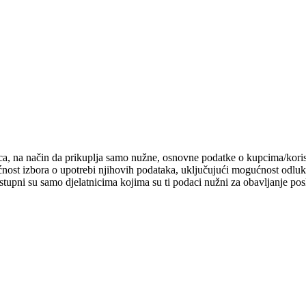
, na način da prikuplja samo nužne, osnovne podatke o kupcima/korisn
st izbora o upotrebi njihovih podataka, uključujući mogućnost odluke žel
tupni su samo djelatnicima kojima su ti podaci nužni za obavljanje posl