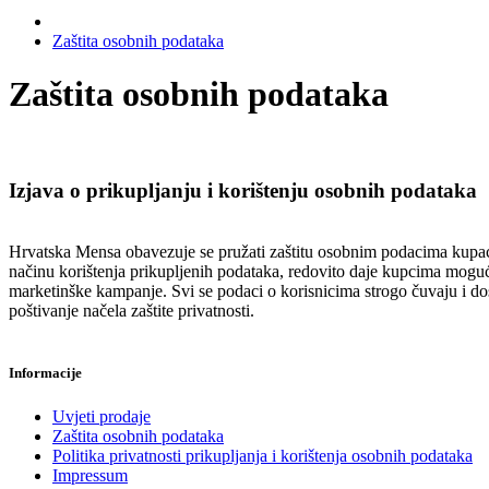
Zaštita osobnih podataka
Zaštita osobnih podataka
Izjava o prikupljanju i korištenju osobnih podataka
Hrvatska Mensa obavezuje se pružati zaštitu osobnim podacima kupaca
načinu korištenja prikupljenih podataka, redovito daje kupcima mogućno
marketinške kampanje. Svi se podaci o korisnicima strogo čuvaju i dos
poštivanje načela zaštite privatnosti.
Informacije
Uvjeti prodaje
Zaštita osobnih podataka
Politika privatnosti prikupljanja i korištenja osobnih podataka
Impressum