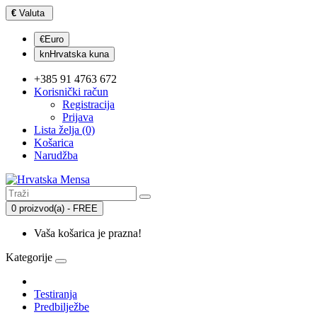
€
Valuta
€Euro
knHrvatska kuna
+385 91 4763 672
Korisnički račun
Registracija
Prijava
Lista želja (0)
Košarica
Narudžba
0 proizvod(a) - FREE
Vaša košarica je prazna!
Kategorije
Testiranja
Predbilježbe