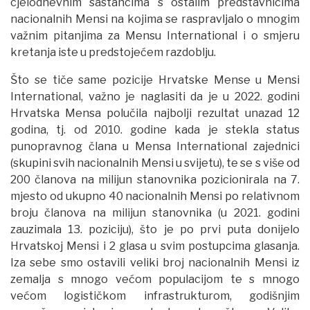
cjelodnevnim sastancima s ostalim predstavnicima
nacionalnih Mensi na kojima se raspravljalo o mnogim
važnim pitanjima za Mensu International i o smjeru
kretanja iste u predstojećem razdoblju.
Što se tiče same pozicije Hrvatske Mense u Mensi
International, važno je naglasiti da je u 2022. godini
Hrvatska Mensa polučila najbolji rezultat unazad 12
godina, tj. od 2010. godine kada je stekla status
punopravnog člana u Mensa International zajednici
(skupini svih nacionalnih Mensi u svijetu), te se s više od
200 članova na milijun stanovnika pozicionirala na 7.
mjesto od ukupno 40 nacionalnih Mensi po relativnom
broju članova na milijun stanovnika (u 2021. godini
zauzimala 13. poziciju), što je po prvi puta donijelo
Hrvatskoj Mensi i 2 glasa u svim postupcima glasanja.
Iza sebe smo ostavili veliki broj nacionalnih Mensi iz
zemalja s mnogo većom populacijom te s mnogo
većom logističkom infrastrukturom, godišnjim