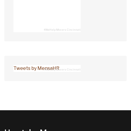
4WeHelp Movers Cincinnati
Tweets by MensaHR
4WeHelp Movers Cincinnati