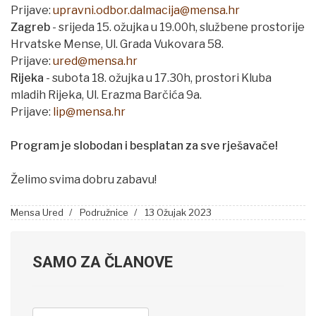
Prijave:
upravni.odbor.dalmacija@mensa.hr
Zagreb
- srijeda 15. ožujka u 19.00h, službene prostorije
Hrvatske Mense, Ul. Grada Vukovara 58.
Prijave:
ured@mensa.hr
Rijeka
- subota 18. ožujka u 17.30h, prostori Kluba
mladih Rijeka, Ul. Erazma Barčića 9a.
Prijave:
lip@mensa.hr
Program je slobodan i besplatan za sve rješavače!
Želimo svima dobru zabavu!
Mensa Ured
Podružnice
13 Ožujak 2023
SAMO ZA ČLANOVE