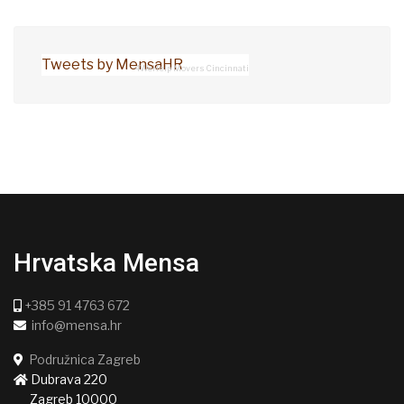
Tweets by MensaHR
4WeHelp Movers Cincinnati
Hrvatska Mensa
+385 91 4763 672
info@mensa.hr
Podružnica Zagreb
Dubrava 220
Zagreb 10000