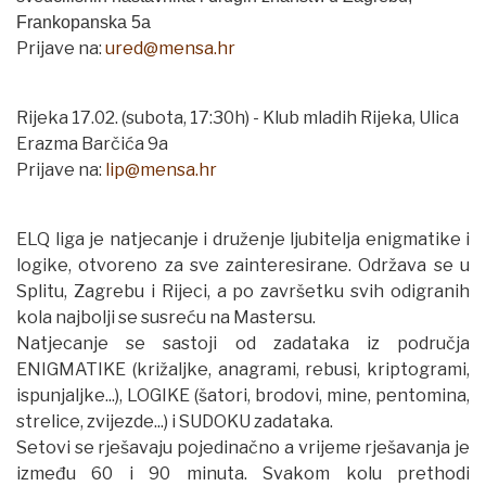
Frankopanska 5a
Prijave na:
ured@mensa.hr
Rijeka 17.02. (subota, 17:30h) - Klub mladih Rijeka, Ulica
Erazma Barčića 9a
Prijave na:
li
p@
mensa.hr
ELQ liga je natjecanje i druženje ljubitelja enigmatike i
logike, otvoreno za sve zainteresirane. Održava se u
Splitu, Zagrebu i Rijeci, a po završetku svih odigranih
kola najbolji se susreću na Mastersu.
Natjecanje se sastoji od zadataka iz područja
ENIGMATIKE (križaljke, anagrami, rebusi, kriptogrami,
ispunjaljke...), LOGIKE (šatori, brodovi, mine, pentomina,
strelice, zvijezde...) i SUDOKU zadataka.
Setovi se rješavaju pojedinačno a vrijeme rješavanja je
između 60 i 90 minuta. Svakom kolu prethodi