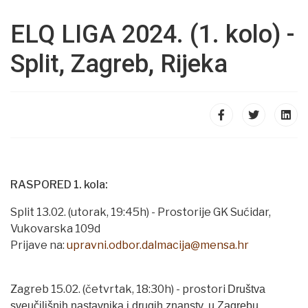
ELQ LIGA 2024. (1. kolo) -
Split, Zagreb, Rijeka
RASPORED 1. kola:
Split 13.02. (utorak, 19:45h) - Prostorije GK Sućidar,
Vukovarska 109d
Prijave na:
upravni.odbor.dalmacija@mensa.hr
Zagreb 15.02. (četvrtak, 18:30h) - prostori
Društva
sveučilišnih nastavnika i drugih znanstv. u Zagrebu,