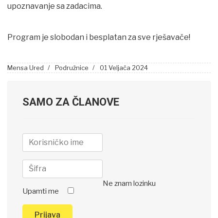
upoznavanje sa zadacima.
Program je slobodan i besplatan za sve rješavače!
Mensa Ured
Podružnice
01 Veljača 2024
SAMO ZA ČLANOVE
Ne znam lozinku
Upamti me
Prijava