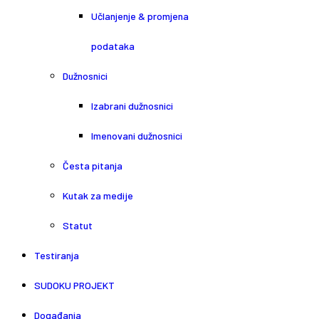
Učlanjenje & promjena
podataka
Dužnosnici
Izabrani dužnosnici
Imenovani dužnosnici
Česta pitanja
Kutak za medije
Statut
Testiranja
SUDOKU PROJEKT
Događanja