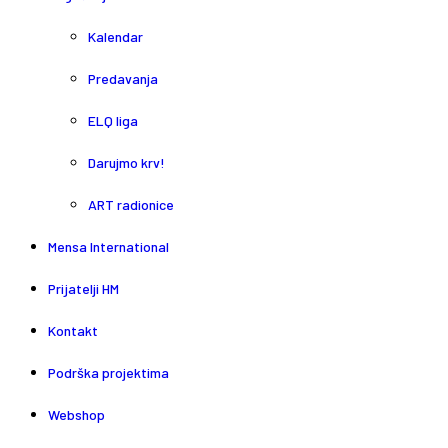
Kalendar
Predavanja
ELQ liga
Darujmo krv!
ART radionice
Mensa International
Prijatelji HM
Kontakt
Podrška projektima
Webshop