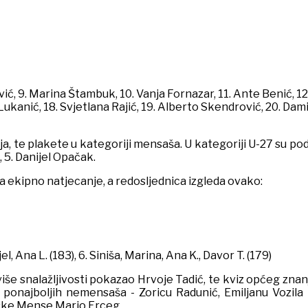
ić, 9. Marina Štambuk, 10. Vanja Fornazar, 11. Ante Benić, 12
ukanić, 18. Svjetlana Rajić, 19. Alberto Skendrović, 20. Damir
ja, te plakete u kategoriji mensaša. U kategoriji U-27 su podij
 5. Danijel Opačak.
a ekipno natjecanje, a redosljednica izgleda ovako:
el, Ana L. (183), 6. Siniša, Marina, Ana K., Davor T. (179)
više snalažljivosti pokazao Hrvoje Tadić, te kviz općeg znanj
e ponajboljih nemensaša - Zoricu Radunić, Emiljanu Vozil
tske Mense Mario Erceg.