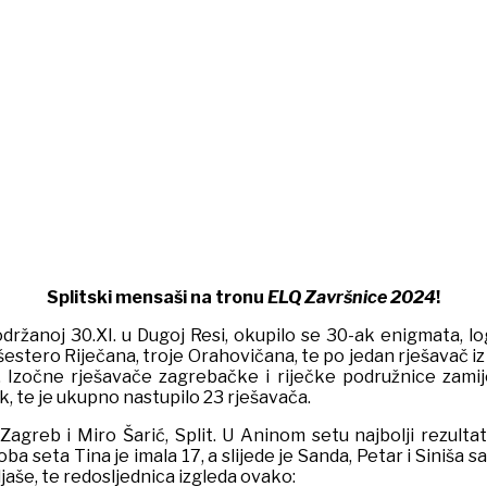
Splitski mensaši na tronu
ELQ Završnice 2024
!
 održanoj 30.XI. u Dugoj Resi, okupilo se 30-ak enigmata, 
šestero Riječana, troje Orahovičana, te po jedan rješavač i
 Izočne rješavače zagrebačke i riječke podružnice zamijen
 te je ukupno nastupilo 23 rješavača.
agreb i Miro Šarić, Split. U Aninom setu najbolji rezultat
oba seta Tina je imala 17, a slijede je Sanda, Petar i Siniša
aljaše, te redosljednica izgleda ovako: