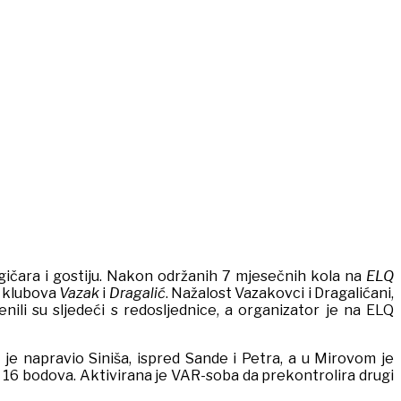
logičara i gostiju. Nakon održanih 7 mjesečnih kola na
ELQ
z klubova
Vazak
i
Dragalić
. Nažalost Vazakovci i Dragalićani,
ili su sljedeći s redosljednice, a organizator je na ELQ
 je napravio Siniša, ispred Sande i Petra, a u Mirovom je
 sa 16 bodova. Aktivirana je VAR-soba da prekontrolira drugi