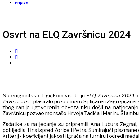
Prijava
Osvrt na ELQ Završnicu 2024
Na enigmatsko-logičkom višeboju
ELQ Završnica 2024
,
Završnicu
se plasiralo po sedmero Splićana i Zagrepčana, 
zbog ranije ugovorenih obveza nisu došli na natjecanje.
Završnicu pozvao mensaše Hrvoja Tadića i Marinu Štambuk,
Zadatke za natjecanje su pripremili Ana Lubura Zegnal, Z
pobijedila Tina ispred Zorice i Petra. Sumirajući plasmane 
kriterij - koeficijent jakosti igrača na turniru i odredi med