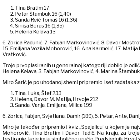
Tina Bratim 17
Petar Štambuk 16 (1,40)
Sanda Reić Tomaš 16 (1,36)
Siniša Boras 16 (1,35)
Helena Kelava 13
6. Zorica Radunić, 7. Fabjan Markovinović, 8. Davor Meštrov
15. Emiljana Vozila Mohorović, 16. Ana Karmelić, 17. Matija L
Vratković.
Troje prvoplasiranih u generalnoj kategoriji dobilo je odlič
Helena Kelava, 3. Fabjan Markovinović, 4. Marina Štambuk,
Miro Šarić je po uhodanoj shemi pripremio i set zadataka z
Tina, Luka, Štef 233
Helena, Davor M. Matija, Hrvoje 212
Sanda, Vanja, Emiljana, Milica 199
6. Zorica, Fabjan, Svjetlana, Damir (189), 5. Petar, Ante, Danij
Miro je također pripremio i kviz „Spajalicu“ u kojem je naj
Mohorović, Tina Bratim i Davor Tadić. Na kraju, za troj
testiranje, koje im je simbolično uručio Predsjednik Hrva