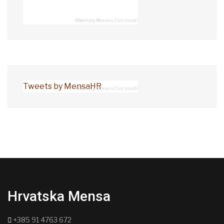
4WeHelp Movers Cincinnati
Tweets by MensaHR
4WeHelp Movers Cincinnati
Hrvatska Mensa
+385 91 4763 672