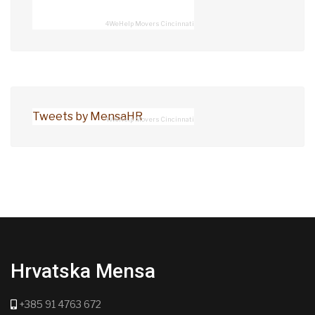
4WeHelp Movers Cincinnati
Tweets by MensaHR
4WeHelp Movers Cincinnati
Hrvatska Mensa
+385 91 4763 672