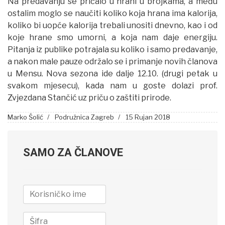
Na predavanju se pričalo u hrani u brojkama, a među
ostalim moglo se naučiti koliko koja hrana ima kalorija,
koliko bi uopće kalorija trebali unositi dnevno, kao i od
koje hrane smo umorni, a koja nam daje energiju.
Pitanja iz publike potrajala su koliko i samo predavanje,
a nakon male pauze održalo se i primanje novih članova
u Mensu. Nova sezona ide dalje 12.10. (drugi petak u
svakom mjesecu), kada nam u goste dolazi prof.
Zvjezdana Stančić uz priču o zaštiti prirode.
Marko Šolić
Podružnica Zagreb
15 Rujan 2018
SAMO ZA ČLANOVE