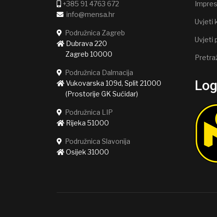
+385 91 4763 672
Impre
info@mensa.hr
Uvjeti 
Podružnica Zagreb
Uvjeti 
Dubrava 220
Zagreb 10000
Pretra
Podružnica Dalmacija
Lo
Vukovarska 109d, Split 21000
(Prostorije GK Sućidar)
Podružnica LIP
Rijeka 51000
Podružnica Slavonija
Osijek 31000