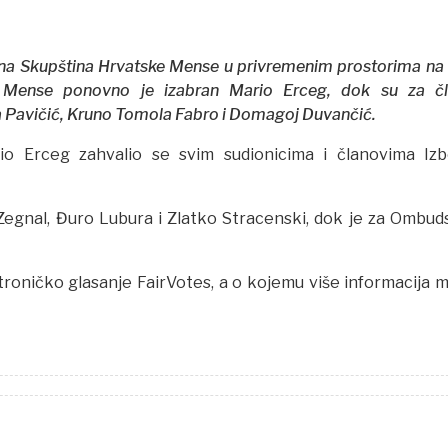
rna Skupština Hrvatske Mense u privremenim prostorima na 
 Mense ponovno je izabran Mario Erceg
,
dok su za č
a Pavičić
, Kruno Tomola Fabro i Domagoj Duvančić.
io Erceg zahvalio se svim sudionicima i članovima Iz
Zegnal, Đuro Lubura i Zlatko Stracenski, dok je za Ombu
troničko glasanje FairVotes, a o kojemu više informacija 