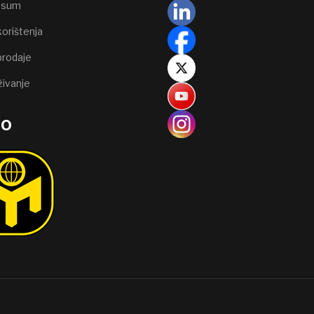
ssum
korištenja
prodaje
živanje
go