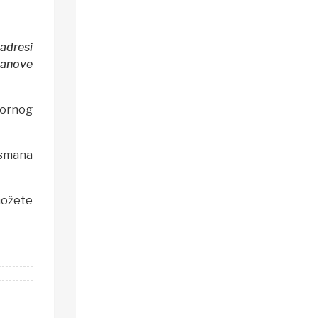
adresi
lanove
bornog
dsmana
možete