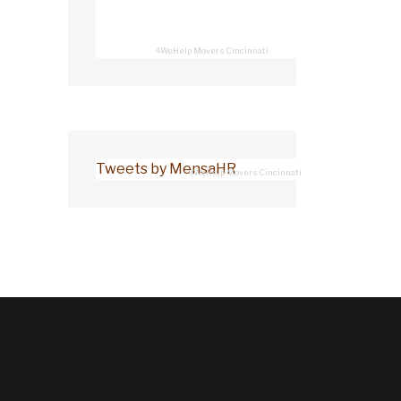
4WeHelp Movers Cincinnati
Tweets by MensaHR
4WeHelp Movers Cincinnati