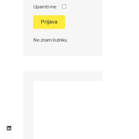
Upamti me
Prijava
Ne znam lozinku