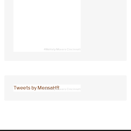
4WeHelp Movers Cincinnati
Tweets by MensaHR
4WeHelp Movers Cincinnati