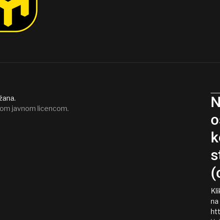
N
žana.
om javnom licencom.
o
k
s
(
Kl
na
htt