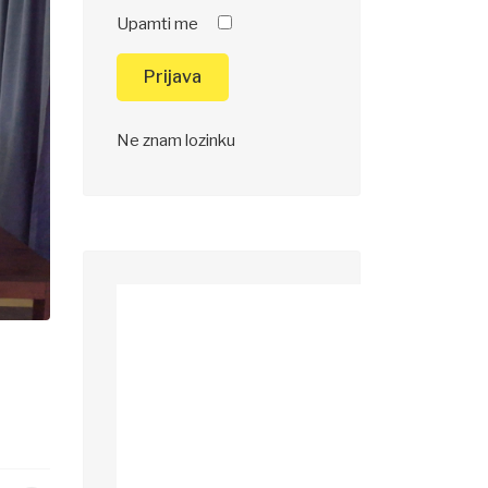
Upamti me
Prijava
Ne znam lozinku