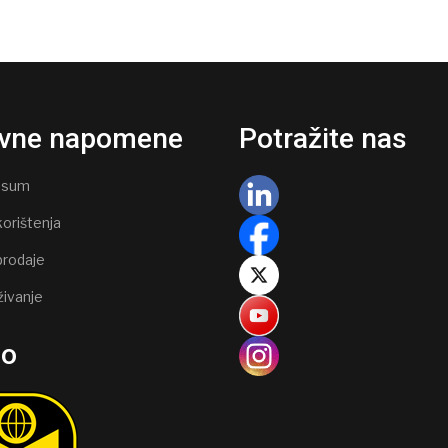
vne napomene
Potražite nas
ssum
korištenja
prodaje
živanje
go