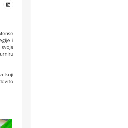
 Mense
gije i
 svoja
turniru
a koji
dovito