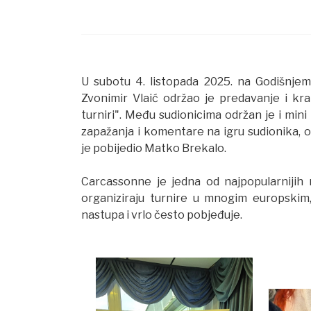
U subotu 4. listopada 2025. na Godišnje
Zvonimir Vlaić održao je predavanje i kra
turniri". Među sudionicima održan je i min
zapažanja i komentare na igru sudionika, ot
je pobijedio Matko Brekalo.
Carcassonne je jedna od najpopularnijih 
organiziraju turnire u mnogim europskim,
nastupa i vrlo često pobjeđuje.