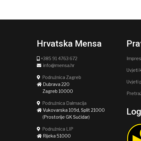
Hrvatska Mensa
Pra
+385 91 4763 672
Impre
info@mensa.hr
Uvjeti 
Podružnica Zagreb
Uvjeti 
Dubrava 220
Zagreb 10000
Pretra
Podružnica Dalmacija
Lo
Vukovarska 109d, Split 21000
(Prostorije GK Sućidar)
Podružnica LIP
Rijeka 51000