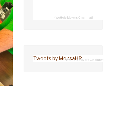
4WeHelp Movers Cincinnati
Tweets by MensaHR
4WeHelp Movers Cincinnati