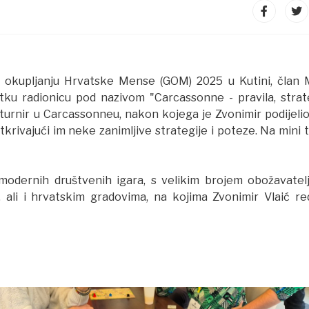
m okupljanju Hrvatske Mense (GOM) 2025 u Kutini, član
tku radionicu pod nazivom "Carcassonne - pravila, strate
i turnir u Carcassonneu, nakon kojega je Zvonimir podijelio
krivajući im neke zanimljive strategije i poteze. Na mini 
modernih društvenih igara, s velikim brojem obožavatelj
 ali i hrvatskim gradovima, na kojima Zvonimir Vlaić re