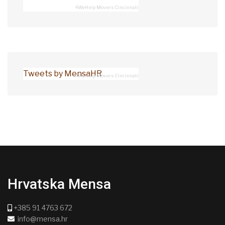
4WeHelp Movers Cincinnati
Tweets by MensaHR
4WeHelp Movers Cincinnati
Hrvatska Mensa
+385 91 4763 672
info@mensa.hr