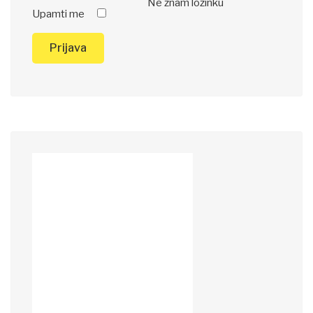
Ne znam lozinku
Upamti me
Prijava