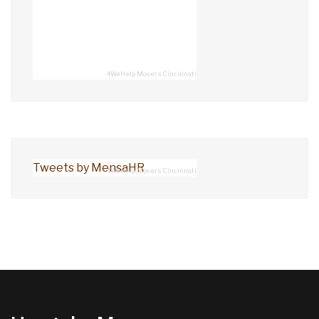
4WeHelp Movers Cincinnati
Tweets by MensaHR
4WeHelp Movers Cincinnati