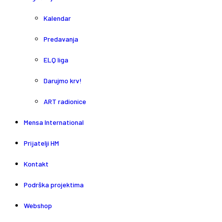
Kalendar
Predavanja
ELQ liga
Darujmo krv!
ART radionice
Mensa International
Prijatelji HM
Kontakt
Podrška projektima
Webshop