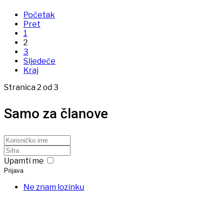
Početak
Pret
1
2
3
Sljedeće
Kraj
Stranica 2 od 3
Samo za članove
Upamti me
Prijava
Ne znam lozinku