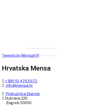
4WeHelp Movers Cincinnati
Tweets by MensaHR
4WeHelp Movers Cincinnati
Hrvatska Mensa
+385 91 4763 672
info@mensa.hr
Podružnica Zagreb
Dubrava 220
Zagreb 10000