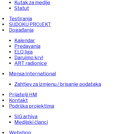
Kutak za medije
Statut
Testiranja
SUDOKU PROJEKT
Događanja
Kalendar
Predavanja
ELQ liga
Darujmo krv!
ART radionice
Mensa International
Zahtjev za izmjenu / brisanje podataka
Prijatelji HM
Kontakt
Podrška projektima
SIG arhiva
Medijski članci
Webshop