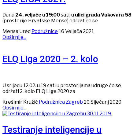
Dana
24. veljače
u
19:00
sati, u
ulici grada Vukovara 58
(prostorije Hrvatske Mense) održat će se
Mensa Ured
Podružnice
16 Veljača 2021
Opširnije...
ELQ Liga 2020 – 2. kolo
U srijedu 12.02. u 19 sati u prostorijama udruge će se
održati 2. kolo ELQ Lige 2020 za
Krešimir Kružić
Podružnica Zagreb
20 Siječanj 2020
Opširnije...
Testiranje inteligencije u