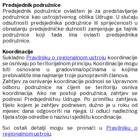
Predsjednik podružnice
Predsjednik podružnice ovlašten je za predstavljanje
podružnice kao ustrojstvenog oblika Udruge. U slučaju
odsutnosti predsjednika podružnice ili spriječenosti u
obnašanju predsjedničke dužnosti zamjenjuje ga tajnik
podružnice koji tada ima ovlasti predsjednika
podružnice.
Koordinacije
Sukladno
Pravilniku o regionalnom ustroju
koordinacije
se osnivaju po teritorijalnom principu. Koordinacije mogu
biti osnovane u gradovima/općinama u kojima
prebivalište ima najmanje troje punopravnih članova.
Zahtjev za osnivanje koordinacije podnosi se Upravnom
odboru podružnice na čijem se teritoriju osniva
koordinacija. Ako ne postoji podružnica, zahtjev se
podnosi Predsjedništvu Udruge. Po primitku zahtjeva,
tijelo kojem je zahtjev podnesen, dužno je u roku od
mjesec dana odgovoriti na njega. U odluci nadležnog
tijela stoje odredbe o nazivu i sjedištu koordinacije.
Svi ostali detalji mogu se pronaći u
Pravilniku o
regionalnom ustroju
.