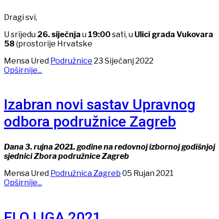
Dragi svi,
U srijedu
26. siječnja
u
19:00
sati, u
Ulici grada Vukovara
58
(prostorije Hrvatske
Mensa Ured
Podružnice
23 Siječanj 2022
Opširnije...
Izabran novi sastav Upravnog
odbora podružnice Zagreb
Dana 3. rujna 2021. godine na redovnoj izbornoj godišnjoj
sjednici Zbora podružnice Zagreb
Mensa Ured
Podružnica Zagreb
05 Rujan 2021
Opširnije...
ELQ LIGA 2021.