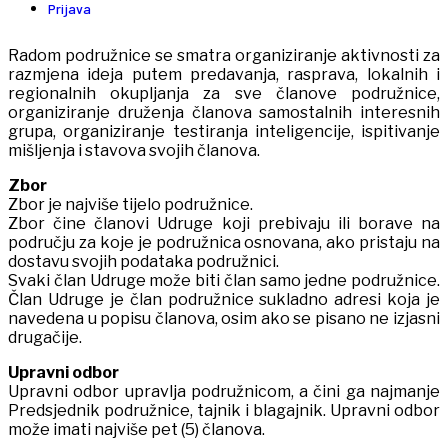
Prijava
Radom podružnice se smatra organiziranje aktivnosti za
razmjena ideja putem predavanja, rasprava, lokalnih i
regionalnih okupljanja za sve članove podružnice,
organiziranje druženja članova samostalnih interesnih
grupa, organiziranje testiranja inteligencije, ispitivanje
mišljenja i stavova svojih članova.
Zbor
Zbor je najviše tijelo podružnice.
Zbor čine članovi Udruge koji prebivaju ili borave na
području za koje je podružnica osnovana, ako pristaju na
dostavu svojih podataka podružnici.
Svaki član Udruge može biti član samo jedne podružnice.
Član Udruge je član podružnice sukladno adresi koja je
navedena u popisu članova, osim ako se pisano ne izjasni
drugačije.
Upravni odbor
Upravni odbor upravlja podružnicom, a čini ga najmanje
Predsjednik podružnice, tajnik i blagajnik. Upravni odbor
može imati najviše pet (5) članova.