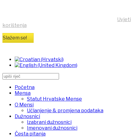
Klikom na tipku "Slažem se!" možete prihvatiti da se na
vaše računalo pohrane kolačići sa stranice
https:/mensa.hr . Opširnije informacije na stranici
Uvjeti
korištenja
Slažem se!
Početna
Mensa
Statut Hrvatske Mense
O Mensi
Učlanjenje & promjena podataka
Dužnosnici
Izabrani dužnosnici
Imenovani dužnosnici
Česta pitanja