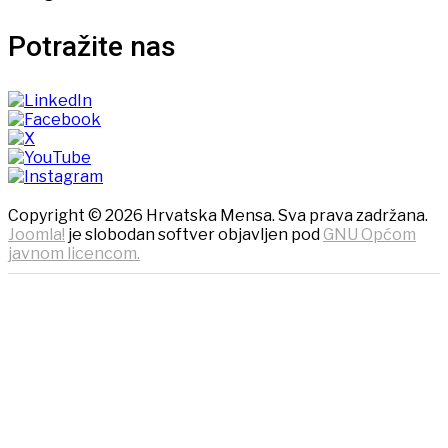
Potražite nas
Copyright © 2026 Hrvatska Mensa. Sva prava zadržana.
Joomla!
je slobodan softver objavljen pod
GNU Općom
javnom licencom.
NAPOMENA! Kako bi ostvarili
što bolje korisničko iskustvo,
ova stranica koristi kolačiće
(cookies)!